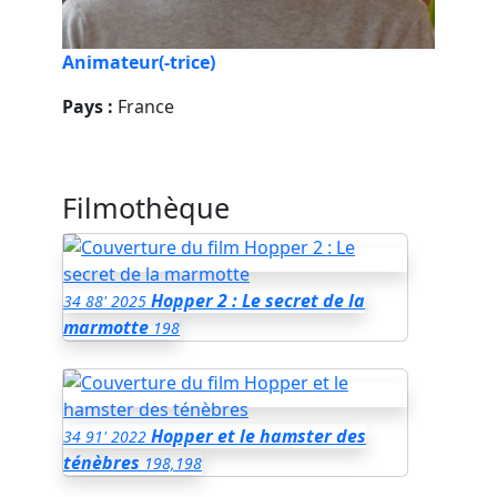
Animateur(-trice)
Pays :
France
Filmothèque
Hopper 2 : Le secret de la
34
88'
2025
marmotte
198
Hopper et le hamster des
34
91'
2022
ténèbres
198,198