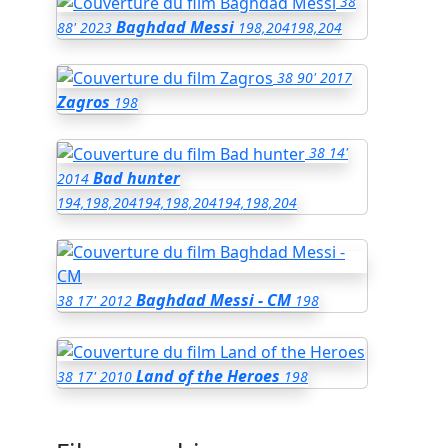
38
Baghdad Messi
88'
2023
198,204
198,204
38
90'
2017
Zagros
198
38
14'
Bad hunter
2014
194,198,204
194,198,204
194,198,204
Baghdad Messi - CM
38
17'
2012
198
Land of the Heroes
38
17'
2010
198