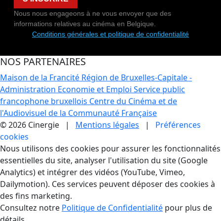
Nous nous engageons à ne vous envoyer que des
informations relatives au cinéma en Belgique.
Conditions générales et politique de confidentialité
NOS PARTENAIRES
Maison de la Francité
Région de Bruxelles-Capitale -
Administration Economie et Emploi
Service public
francophone bruxellois
Centre du Cinéma et de
l'Audiovisuel de la Communauté Française
© 2026 Cinergie |
Mentions légales
|
Préférences
cookies
Gestion des Cookies
Nous utilisons des cookies pour assurer les fonctionnalités
essentielles du site, analyser l'utilisation du site (Google
Analytics) et intégrer des vidéos (YouTube, Vimeo,
Dailymotion). Ces services peuvent déposer des cookies à
des fins marketing.
Consultez notre
Politique de Confidentialité
pour plus de
détails.