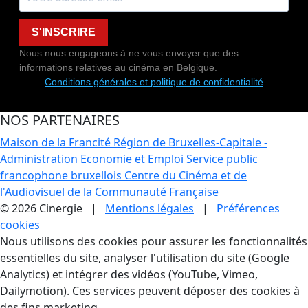
S'INSCRIRE
Nous nous engageons à ne vous envoyer que des
informations relatives au cinéma en Belgique.
Conditions générales et politique de confidentialité
NOS PARTENAIRES
Maison de la Francité
Région de Bruxelles-Capitale -
Administration Economie et Emploi
Service public
francophone bruxellois
Centre du Cinéma et de
l'Audiovisuel de la Communauté Française
© 2026 Cinergie |
Mentions légales
|
Préférences
cookies
Gestion des Cookies
Nous utilisons des cookies pour assurer les fonctionnalités
essentielles du site, analyser l'utilisation du site (Google
Analytics) et intégrer des vidéos (YouTube, Vimeo,
Dailymotion). Ces services peuvent déposer des cookies à
des fins marketing.