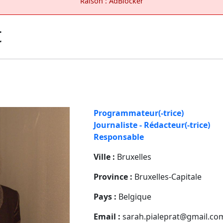
Raison : AdBlocker
t
Programmateur(-trice)
Journaliste - Rédacteur(-trice)
Responsable
Ville :
Bruxelles
Province :
Bruxelles-Capitale
Pays :
Belgique
Email :
sarah.pialeprat@gmail.co