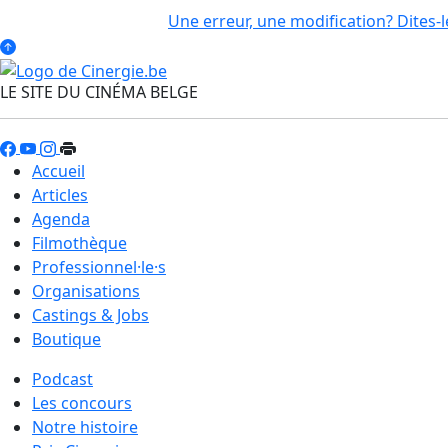
Une erreur, une modification? Dites-l
LE SITE DU CINÉMA BELGE
Accueil
Articles
Agenda
Filmothèque
Professionnel·le·s
Organisations
Castings & Jobs
Boutique
Podcast
Les concours
Notre histoire