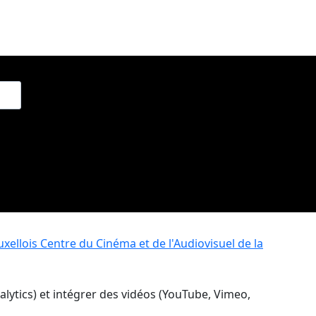
xellois
Centre du Cinéma et de l'Audiovisuel de la
nalytics) et intégrer des vidéos (YouTube, Vimeo,