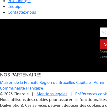
Prix Cinergie
L'équipe
Contactez-nous
S
Nous
ciné
NOS PARTENAIRES
Maison de la Francité
Région de Bruxelles-Capitale - Admin
Communauté Française
© 2026 Cinergie |
Mentions légales
|
Préférences cook
Gestion des Cookies
Nous utilisons des cookies pour assurer les fonctionnalités e
Dailymotion). Ces services peuvent déposer des cookies à d