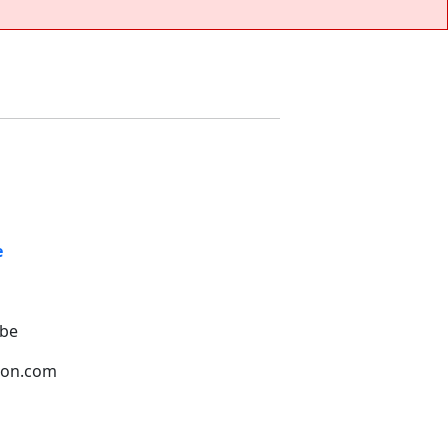
e
.be
ion.com