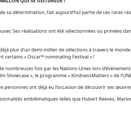
WALLON QUI SE DISTINGUE !
de sa détermination, fait aujourd’hui partie de ces rares ré
rouver. Ses réalisations ont été sélectionnées ou primées da
éjà plus d’un demi-millier de sélections à travers le monde
nt certains « Oscar™ nominating Festival » !
é de nombreuses fois par les Nations-Unies lors d’événeme
 Film Showcase », le programme « KindnessMatters » de l’U
 de personnes ont déjà eu l’occasion de découvrir ses œuvres 
sonnalités emblématiques telles que Hubert Reeves, Marion 