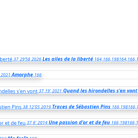
Les ailes de la liberté
37
29’58
2026
164,166,198
164,166,
Amorphe
2021
166
Quand les hirondelles s'en vont
37
19'
2021
Traces de Sébastien Pins
38
12'05
2019
166,198
166,
Une passion d'or et de feu
37
6'
2014
166,198
166,