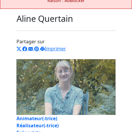
Raison : AdBlocker
Aline Quertain
Partager sur
Imprimer
Animateur(-trice)
Réalisateur(-trice)