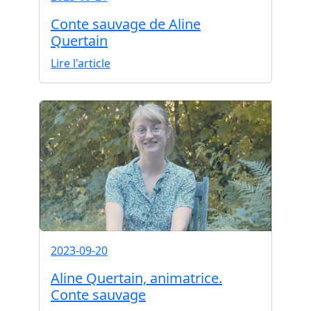
Conte sauvage de Aline
Quertain
Lire l'article
2023-09-20
Aline Quertain, animatrice.
Conte sauvage