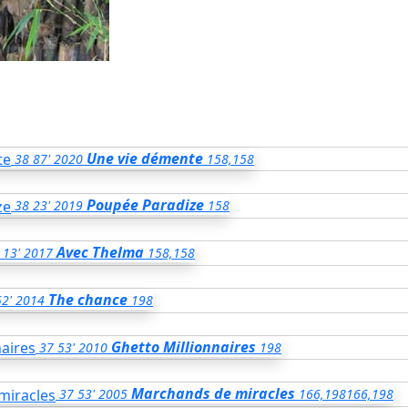
Une vie démente
38
87'
2020
158,158
Poupée Paradize
38
23'
2019
158
Avec Thelma
13'
2017
158,158
The chance
52'
2014
198
Ghetto Millionnaires
37
53'
2010
198
Marchands de miracles
37
53'
2005
166,198
166,198