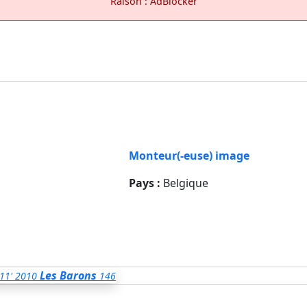
Raison : AdBlocker
Monteur(-euse) image
Pays :
Belgique
Les Barons
11'
2010
146