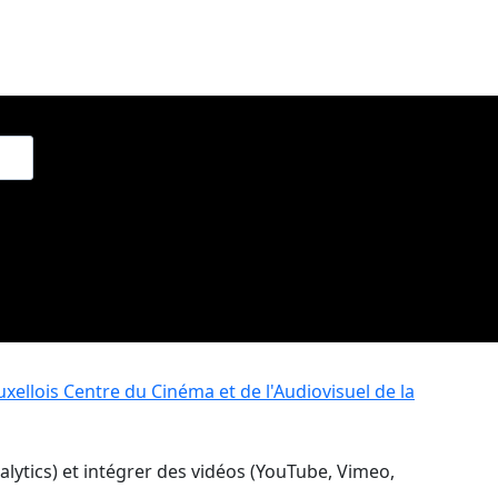
xellois
Centre du Cinéma et de l'Audiovisuel de la
nalytics) et intégrer des vidéos (YouTube, Vimeo,