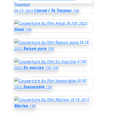
L'envol / Ya Touyour
38
23'
2023
158
38
100'
2023
Amal
158
38
18'
Raison pure
2022
158
37
80'
En marche
2022
158,158
38
98'
Inexorable
2022
158
38
19'
2017
Marlon
158