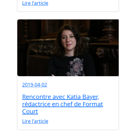
Lire l'article
2019-04-02
Rencontre avec Katia Bayer,
rédactrice en chef de Format
Court
Lire l'article