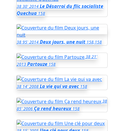
Le Désarroi du flic socialiste
38
30'
2014
Quechua
158
Deux jours, une nuit
38
95'
2014
158,158
38
21'
Partouze
2013
158
La vie qui va avec
38
14'
2008
158
38
Ça rend heureux
85'
2006
158
Une clé pour deux
38
15'
2005
158