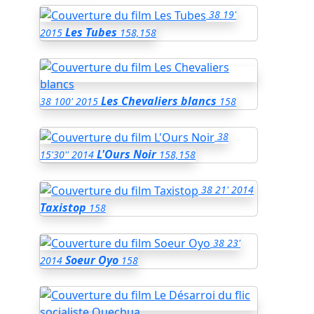
38
19'
Les Tubes
2015
158,158
Les Chevaliers blancs
38
100'
2015
158
38
L'Ours Noir
15'30''
2014
158,158
38
21'
2014
Taxistop
158
38
23'
Soeur Oyo
2014
158