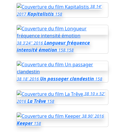
38
14'
Kapitalistis
2017
158
Longueur fréquence
38
3'24''
2016
intensité émotion
158,158
Un passager clandestin
38
18'
2016
158
38
10 x 52'
La Trêve
2016
158
38
90'
2016
Keeper
158