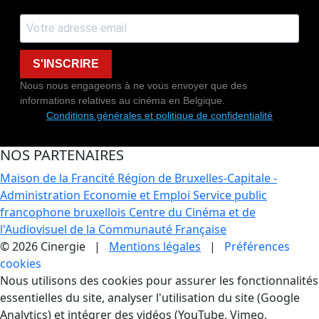
S'INSCRIRE
Nous nous engageons à ne vous envoyer que des
informations relatives au cinéma en Belgique.
Conditions générales et politique de confidentialité
NOS PARTENAIRES
Maison de la Francité
Région de Bruxelles-Capitale -
Administration Economie et Emploi
Service public
francophone bruxellois
Centre du Cinéma et de
l'Audiovisuel de la Communauté Française
© 2026 Cinergie |
Mentions légales
|
Préférences
cookies
Gestion des Cookies
Nous utilisons des cookies pour assurer les fonctionnalités
essentielles du site, analyser l'utilisation du site (Google
Analytics) et intégrer des vidéos (YouTube, Vimeo,