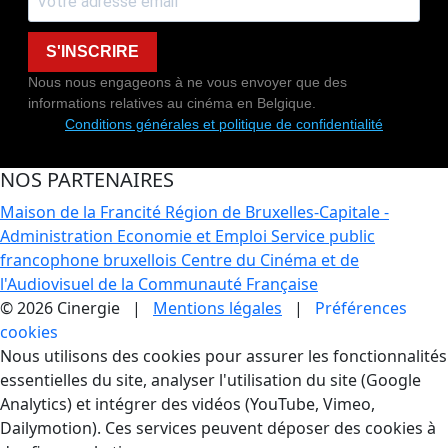
S'INSCRIRE
Nous nous engageons à ne vous envoyer que des
informations relatives au cinéma en Belgique.
Conditions générales et politique de confidentialité
NOS PARTENAIRES
Maison de la Francité
Région de Bruxelles-Capitale -
Administration Economie et Emploi
Service public
francophone bruxellois
Centre du Cinéma et de
l'Audiovisuel de la Communauté Française
© 2026 Cinergie |
Mentions légales
|
Préférences
cookies
Gestion des Cookies
Nous utilisons des cookies pour assurer les fonctionnalités
essentielles du site, analyser l'utilisation du site (Google
Analytics) et intégrer des vidéos (YouTube, Vimeo,
Dailymotion). Ces services peuvent déposer des cookies à