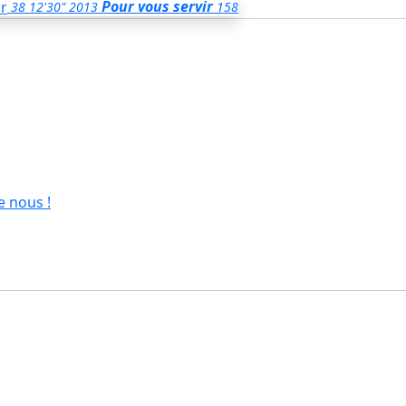
Pour vous servir
38
12'30"
2013
158
e nous !