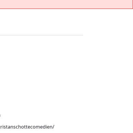
m
ristanschottecomedien/