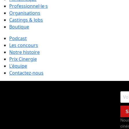
Professionnel·le·s
Organisations
Castings & Jobs
Boutique
Podcast
Les concours
Notre histoire
Prix Cinergie
L'équipe
Contactez-nous
S
Nous
ciné