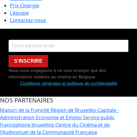
Prix Cinergie
L'équipe
Contactez-nous
S'INSCRIRE
Nous nous engageons à ne vous envoyer que des
informations relatives au cinéma en Belgique.
Conditions générales et politique de confidentialité
NOS PARTENAIRES
Maison de la Francité
Région de Bruxelles-Capitale -
Administration Economie et Emploi
Service public
francophone bruxellois
Centre du Cinéma et de
l'Audiovisuel de la Communauté Française