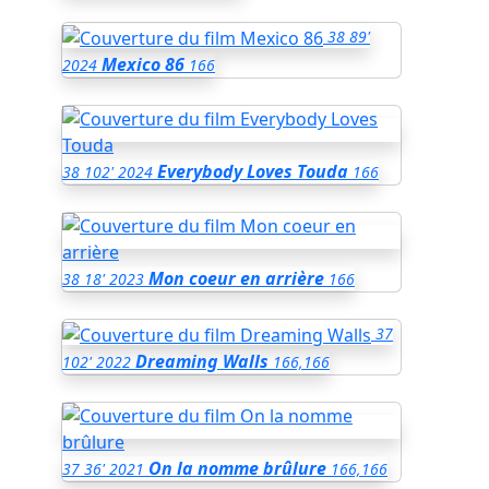
38
89'
Mexico 86
2024
166
Everybody Loves Touda
38
102'
2024
166
Mon coeur en arrière
38
18'
2023
166
37
Dreaming Walls
102'
2022
166,166
On la nomme brûlure
37
36'
2021
166,166