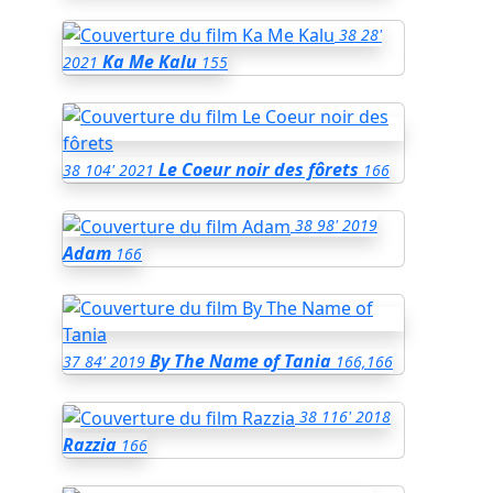
38
28'
Ka Me Kalu
2021
155
Le Coeur noir des fôrets
38
104'
2021
166
38
98'
2019
Adam
166
By The Name of Tania
37
84'
2019
166,166
38
116'
2018
Razzia
166