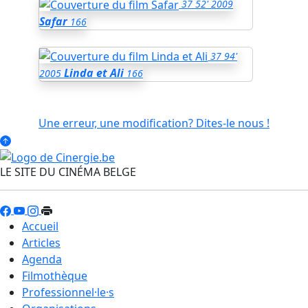
37
52'
2009
Safar
166
37
94'
Linda et Ali
2005
166
Une erreur, une modification? Dites-le nous !
LE SITE DU CINÉMA BELGE
Accueil
Articles
Agenda
Filmothèque
Professionnel·le·s