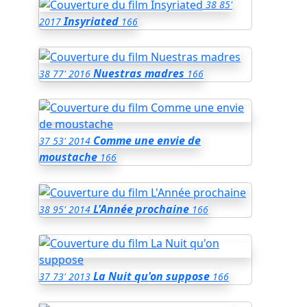
38
85'
Insyriated
2017
166
Nuestras madres
38
77'
2016
166
Comme une envie de
37
53'
2014
moustache
166
L'Année prochaine
38
95'
2014
166
La Nuit qu'on suppose
37
73'
2013
166