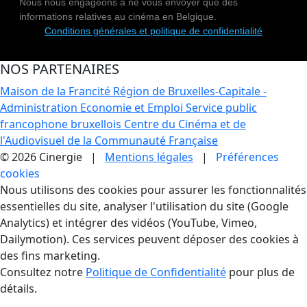
Nous nous engageons à ne vous envoyer que des
informations relatives au cinéma en Belgique.
Conditions générales et politique de confidentialité
NOS PARTENAIRES
Maison de la Francité
Région de Bruxelles-Capitale -
Administration Economie et Emploi
Service public
francophone bruxellois
Centre du Cinéma et de
l'Audiovisuel de la Communauté Française
© 2026 Cinergie |
Mentions légales
|
Préférences
cookies
Gestion des Cookies
Nous utilisons des cookies pour assurer les fonctionnalités
essentielles du site, analyser l'utilisation du site (Google
Analytics) et intégrer des vidéos (YouTube, Vimeo,
Dailymotion). Ces services peuvent déposer des cookies à
des fins marketing.
Consultez notre
Politique de Confidentialité
pour plus de
détails.