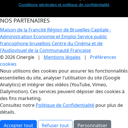
Conditions générales et politique de confidentialité
NOS PARTENAIRES
Maison de la Francité
Région de Bruxelles-Capitale -
Administration Economie et Emploi
Service public
francophone bruxellois
Centre du Cinéma et de
l'Audiovisuel de la Communauté Française
© 2026 Cinergie |
Mentions légales
|
Préférences
cookies
Gestion des Cookies
Nous utilisons des cookies pour assurer les fonctionnalités
essentielles du site, analyser l'utilisation du site (Google
Analytics) et intégrer des vidéos (YouTube, Vimeo,
Dailymotion). Ces services peuvent déposer des cookies à
des fins marketing.
Consultez notre
Politique de Confidentialité
pour plus de
détails.
Accepter tout
Refuser tout
Personnaliser