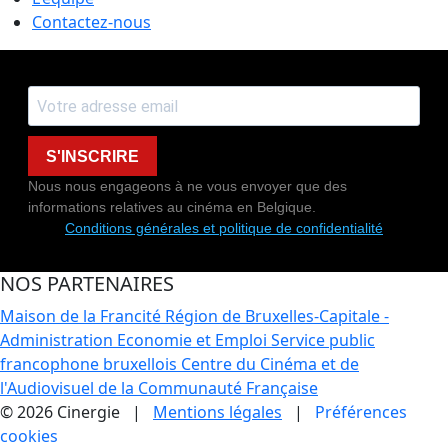
Contactez-nous
S'INSCRIRE
Nous nous engageons à ne vous envoyer que des
informations relatives au cinéma en Belgique.
Conditions générales et politique de confidentialité
NOS PARTENAIRES
Maison de la Francité
Région de Bruxelles-Capitale -
Administration Economie et Emploi
Service public
francophone bruxellois
Centre du Cinéma et de
l'Audiovisuel de la Communauté Française
© 2026 Cinergie |
Mentions légales
|
Préférences
cookies