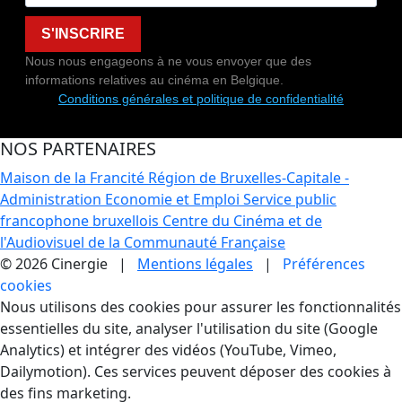
S'INSCRIRE
Nous nous engageons à ne vous envoyer que des
informations relatives au cinéma en Belgique.
Conditions générales et politique de confidentialité
NOS PARTENAIRES
Maison de la Francité
Région de Bruxelles-Capitale -
Administration Economie et Emploi
Service public
francophone bruxellois
Centre du Cinéma et de
l'Audiovisuel de la Communauté Française
© 2026 Cinergie |
Mentions légales
|
Préférences
cookies
Gestion des Cookies
Nous utilisons des cookies pour assurer les fonctionnalités
essentielles du site, analyser l'utilisation du site (Google
Analytics) et intégrer des vidéos (YouTube, Vimeo,
Dailymotion). Ces services peuvent déposer des cookies à
des fins marketing.