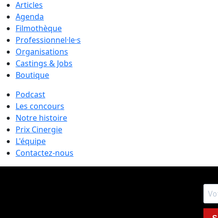
Articles
Agenda
Filmothèque
Professionnel·le·s
Organisations
Castings & Jobs
Boutique
Podcast
Les concours
Notre histoire
Prix Cinergie
L'équipe
Contactez-nous