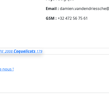
Email :
damien.vandendriessche
GSM :
+32 472 56 75 61
Coquelicots
76'
2008
179
e nous !