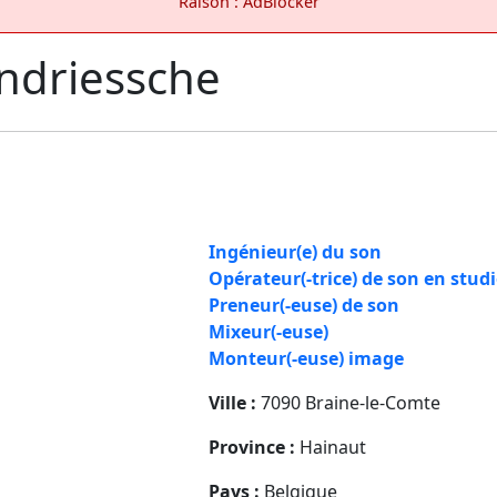
Raison : AdBlocker
ndriessche
Ingénieur(e) du son
Opérateur(-trice) de son en stud
Preneur(-euse) de son
Mixeur(-euse)
Monteur(-euse) image
Ville :
7090 Braine-le-Comte
Province :
Hainaut
Pays :
Belgique