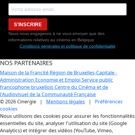
S'INSCRIRE
Nous nous engageons à ne vous envoyer que des
informations relatives au cinéma en Belgique.
Conditions générales et politique de confidentialité
NOS PARTENAIRES
Maison de la Francité
Région de Bruxelles-Capitale -
Administration Economie et Emploi
Service public
francophone bruxellois
Centre du Cinéma et de
l'Audiovisuel de la Communauté Française
© 2026 Cinergie |
Mentions légales
|
Préférences
cookies
Gestion des Cookies
Nous utilisons des cookies pour assurer les fonctionnalités
essentielles du site, analyser l'utilisation du site (Google
Analytics) et intégrer des vidéos (YouTube, Vimeo,