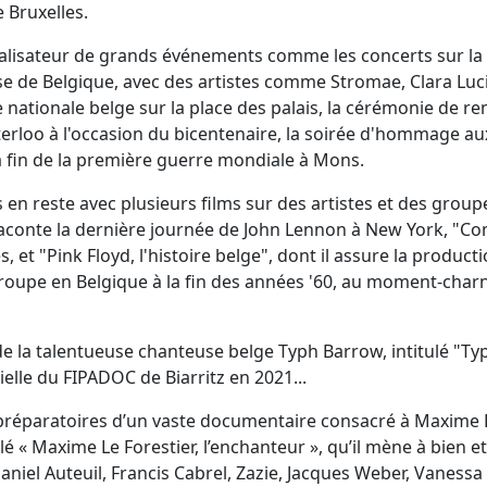
 Bruxelles.
réalisateur de grands événements comme les concerts sur la 
e de Belgique, avec des artistes comme Stromae, Clara Lucia
te nationale belge sur la place des palais, la cérémonie de 
aterloo à l'occasion du bicentenaire, la soirée d'hommage au
fin de la première guerre mondiale à Mons.
en reste avec plusieurs films sur des artistes et des groupe
conte la dernière journée de John Lennon à New York, "Co
 et "Pink Floyd, l'histoire belge", dont il assure la product
groupe en Belgique à la fin des années '60, au moment-charn
it de la talentueuse chanteuse belge Typh Barrow, intitulé "Ty
ielle du FIPADOC de Biarritz en 2021...
préparatoires d’un vaste documentaire consacré à Maxime L
ulé « Maxime Le Forestier, l’enchanteur », qu’il mène à bien 
el Auteuil, Francis Cabrel, Zazie, Jacques Weber, Vaness