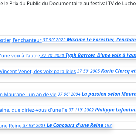
e le Prix du Public du Documentaire au festival TV de Luc
Maxime Le Forestier, l'encha
37
90'
2022
Typh Barrow, D'une voix à l'au
37
70'
2020
Karin Clercq et
37
59'
2005
La passion selon Maura
37
96'
2004
Philippe Lafontai
37
119'
2002
Le Concours d'une Reine
37
99'
2001
198