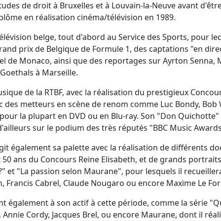
tudes de droit à Bruxelles et à Louvain-la-Neuve avant d'être
iplôme en réalisation cinéma/télévision en 1989.
télévision belge, tout d'abord au Service des Sports, pour le
rand prix de Belgique de Formule 1, des captations "en direc
l de Monaco, ainsi que des reportages sur Ayrton Senna, 
oethals à Marseille.
Musique de la RTBF, avec la réalisation du prestigieux Concou
vec des metteurs en scène de renom comme Luc Bondy, Bob 
s pour la plupart en DVD ou en Blu-ray. Son "Don Quichotte"
d'ailleurs sur le podium des très réputés "BBC Music Award
argit également sa palette avec la réalisation de différent
50 ans du Concours Reine Elisabeth, et de grands portraits
 ?" et "La passion selon Maurane", pour lesquels il recueil
, Francis Cabrel, Claude Nougaro ou encore Maxime Le Fore
t également à son actif à cette période, comme la série "Q
Annie Cordy, Jacques Brel, ou encore Maurane, dont il réali