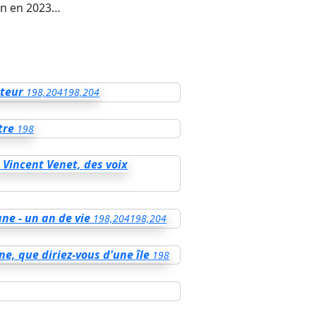
hon en 2023…
nteur
198,204
198,204
tre
198
 Vincent Venet, des voix
ne - un an de vie
198,204
198,204
ne, que diriez-vous d'une île
198