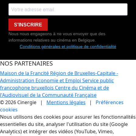
S'INSCRIRE
Nous nous engageons à ne vous envoyer que des
informations relatives au cinéma en Belgique.
Conditions générales et politique de confidentialité
NOS PARTENAIRES
Maison de la Francité
Région de Bruxelles-Capitale -
Administration Economie et Emploi
Service public
francophone bruxellois
Centre du Cinéma et de
l'Audiovisuel de la Communauté Française
© 2026 Cinergie |
Mentions légales
|
Préférences
cookies
Gestion des Cookies
Nous utilisons des cookies pour assurer les fonctionnalités
essentielles du site, analyser l'utilisation du site (Google
Analytics) et intégrer des vidéos (YouTube, Vimeo,