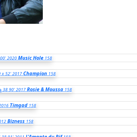
Music Hole
00'
2020
158
Champion
 x 52'
2017
158
Rosie & Moussa
38
90'
2017
158
Timgad
2016
158
Bizness
012
158
L'Amante du Rif
38
91'
2011
158