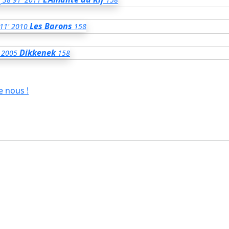
Les Barons
11'
2010
158
Dikkenek
2005
158
e nous !