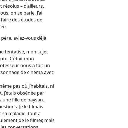
 résolus – d’ailleurs,
us, on se parle. J’ai
t faire des études de
sée.
 père, aviez-vous déjà
ue tentative, mon sujet
ote. C’était mon
ofesseur nous a fait un
 personnage de cinéma avec
 même pas où j’habitais, ni
t, j’étais obsédée par
une fille de paysan.
estions. Je le filmais
c sa maladie, tout a
eulement de le filmer, mais
lles conversations.