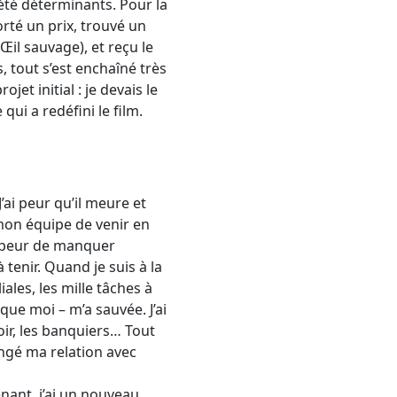
 été déterminants. Pour la
orté un prix, trouvé un
il sauvage), et reçu le
 tout s’est enchaîné très
et initial : je devais le
 qui a redéfini le film.
’ai peur qu’il meure et
 mon équipe de venir en
op peur de manquer
 tenir. Quand je suis à la
iales, les mille tâches à
que moi – m’a sauvée. J’ai
oir, les banquiers… Tout
hangé ma relation avec
nant, j’ai un nouveau