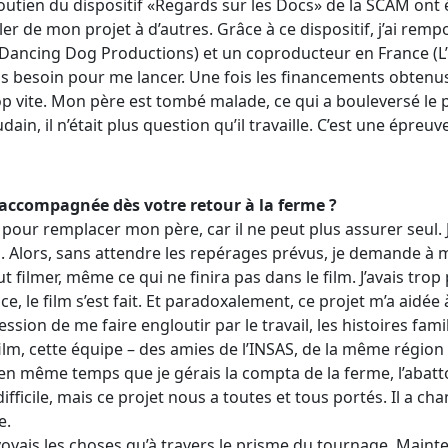
soutien du dispositif «Regards sur les Docs» de la SCAM ont
rler de mon projet à d’autres. Grâce à ce dispositif, j’ai remp
Dancing Dog Productions) et un coproducteur en France (L’Œ
s besoin pour me lancer. Une fois les financements obtenus,
 vite. Mon père est tombé malade, ce qui a bouleversé le proj
dain, il n’était plus question qu’il travaille. C’est une épreuve
a accompagnée dès votre retour à la ferme ?
 pour remplacer mon père, car il ne peut plus assurer seul. J
is. Alors, sans attendre les repérages prévus, je demande à
ut filmer, même ce qui ne finira pas dans le film. J’avais tr
ce, le film s’est fait. Et paradoxalement, ce projet m’a aidée à
ession de me faire engloutir par le travail, les histoires famil
film, cette équipe – des amies de l’INSAS, de la même région 
e en même temps que je gérais la compta de la ferme, l’abatt
difficile, mais ce projet nous a toutes et tous portés. Il a c
e.
oyais les choses qu’à travers le prisme du tournage. Mainte