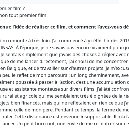
emier film ?
mon tout premier film.
enue l’idée de réaliser ce film, et comment l’avez-vous d
film remonte à très loin. J’ai commencé à y réfléchir dès 2016
INSAS. À l’époque, je ne savais pas encore vraiment pourquoi 
. Je sentais simplement que j’avais des choses à régler avec
t que de me lancer directement, j’ai choisi de me concentre
n Belgique, et de travailler sur d’autres projets. Je m’excus
 un peu le reflet de mon parcours : un long cheminement, av
raiment poussée à passer à l’action, c’est une accumulation d
e et assistante monteuse sur divers films, j’ai été confron
 rural et agricole qui me semblaient très éloignées de la réa
ts bien financés, mais qui ne reflétaient en rien ce que j’ava
comme celle de mon père. Pendant ce temps, la ferme de mon 
 couler. Cette dissonance est devenue insupportable. Il m’a f
lancer. Un petit burn-out, une envie de me recentrer sur c