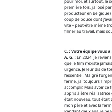
pour moi, et surtout, le 
première fois, j’ai osé pa
producteur en Belgique (
coup de pouce dont j’avai
vite – peut-être même trop
filmer au travail, mais sou
C. : Votre équipe vous 
A. G. :
En 2024, je reviens
que le film n’existe jama
urgence. Je leur dis de to
l’essentiel. Malgré l’urgen
ferme, j’ai toujours l’impr
accomplir. Mais avoir ce 
appris à être réalisatric
était nouveau, tout était 
mon père et avec la ferm
Pendant deux ans, je ne v