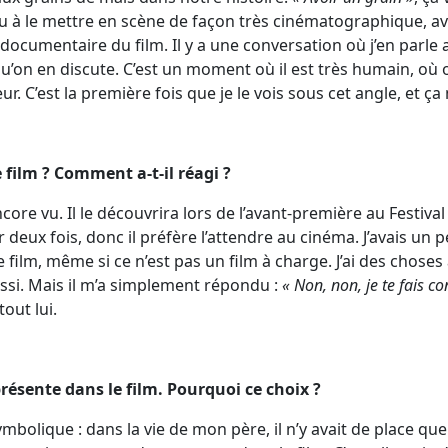
enu à le mettre en scène de façon très cinématographique, av
documentaire du film. Il y a une conversation où j’en parle a
u’on en discute. C’est un moment où il est très humain, où on
eur. C’est la première fois que je le vois sous cet angle, et
le film ? Comment a-t-il réagi ?
ncore vu. Il le découvrira lors de l’avant-première au Festival En
ir deux fois, donc il préfère l’attendre au cinéma. J’avais u
e film, même si ce n’est pas un film à charge. J’ai des choses 
aussi. Mais il m’a simplement répondu :
« Non, non, je te fais con
tout lui.
présente dans le film. Pourquoi ce choix ?
bolique : dans la vie de mon père, il n’y avait de place que p