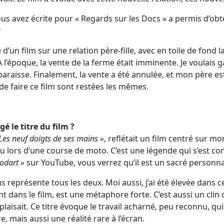
us avez écrite pour « Regards sur les Docs » a permis d’obt
?
d’un film sur une relation père-fille, avec en toile de fond l
l’époque, la vente de la ferme était imminente. Je voulais g
sparaisse. Finalement, la vente a été annulée, et mon père e
de faire ce film sont restées les mêmes.
é le titre du film ?
Les neuf doigts de ses mains »
, reflétait un film centré sur mo
u lors d’une course de moto. C’est une légende qui s’est cons
odart »
sur YouTube, vous verrez qu’il est un sacré personn
 représente tous les deux. Moi aussi, j’ai été élevée dans c
t dans le film, est une métaphore forte. C’est aussi un clin 
laisait. Ce titre évoque le travail acharné, peu reconnu, qui
e, mais aussi une réalité rare à l’écran.