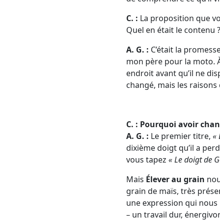
C. :
La proposition que vo
Quel en était le contenu 
A. G. :
C’était la promesse 
mon père pour la moto. À 
endroit avant qu’il ne di
changé, mais les raisons 
C. : Pourquoi avoir chang
A. G. :
Le premier titre,
« 
dixième doigt qu’il a perd
vous tapez
« Le doigt de G
Mais
Élever au grain
nous
grain de maïs, très présen
une expression qui nous p
– un travail dur, énergivor