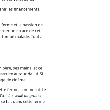
enir les financements.
a ferme et la passion de
arder une trace de cet
st tombé malade. Tout a
n père, ses mains, et ce
truite autour de lui. Si
age de cinéma.
ette ferme, comme lui. Le
d’œil à
« veillé au grain »
,
 se fait dans cette ferme