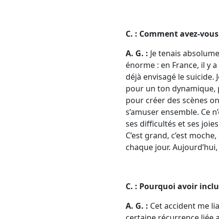
C. : Comment avez-vous c
A. G. :
Je tenais absolumen
énorme : en France, il y 
déjà envisagé le suicide. 
pour un ton dynamique, p
pour créer des scènes on
s’amuser ensemble. Ce n’é
ses difficultés et ses joie
C’est grand, c’est moche, 
chaque jour. Aujourd’hui, j
C. : Pourquoi avoir incl
A. G. :
Cet accident me lia
certaine récurrence liée 