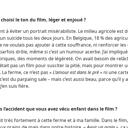
hoisi le ton du film, léger et enjoué ?
t à éviter un portrait misérabiliste. Le milieu agricole est
a un suicide tous les deux jours. En Belgique, 18 % des agric
Je ne voulais pas ajouter à cette souffrance, ni renforcer les 
arfois drôle, même si c’est un humour acerbe. J’ai impliqu
iriques, des moments de légèreté. On avait besoin de relâch
tait pas un film pour susciter la pitié, mais pour montrer u
s. La ferme, ce n’est pas
« L’amour est dans le pré »
ni une cart
c’est du parpaing sale – mais c’est aussi beau, parce qu’il y a
’en suis fière.
us l’accident que vous avez vécu enfant dans le film ?
it très fortement à cette ferme et à ma famille. Dans le film
aux grains de maïs dans notre histoire.
« Avoir un grain »
, ça