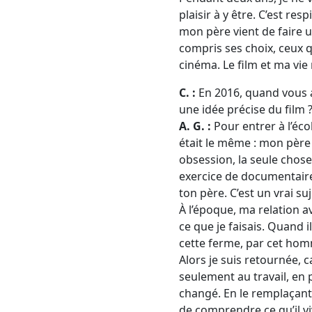
plaisir à y être. C’est re
mon père vient de faire un
compris ses choix, ceux qu
cinéma. Le film et ma vie
C. :
En 2016, quand vous av
une idée précise du film 
A. G. :
Pour entrer à l’éco
était le même : mon père 
obsession, la seule chos
exercice de documentaire.
ton père. C’est un vrai suj
À l’époque, ma relation av
ce que je faisais. Quand i
cette ferme, par cet hom
Alors je suis retournée, c
seulement au travail, en 
changé. En le remplaçant, 
de comprendre ce qu’il viv