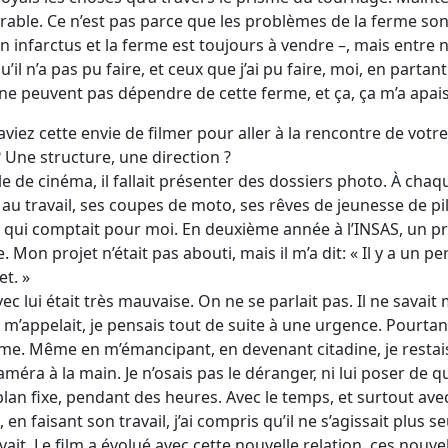
spirable. Ce n’est pas parce que les problèmes de la ferme sont
 infarctus et la ferme est toujours à vendre –, mais entre no
’il n’a pas pu faire, et ceux que j’ai pu faire, moi, en partan
 ne peuvent pas dépendre de cette ferme, et ça, ça m’a apai
iez cette envie de filmer pour aller à la rencontre de votre
? Une structure, une direction ?
le de cinéma, il fallait présenter des dossiers photo. À chaq
au travail, ses coupes de moto, ses rêves de jeunesse de pil
e qui comptait pour moi. En deuxième année à l’INSAS, un pr
 Mon projet n’était pas abouti, mais il m’a dit: « Il y a un
et. »
ec lui était très mauvaise. On ne se parlait pas. Il ne savait
l m’appelait, je pensais tout de suite à une urgence. Pourtan
me. Même en m’émancipant, en devenant citadine, je restais 
améra à la main. Je n’osais pas le déranger, ni lui poser de qu
plan fixe, pendant des heures. Avec le temps, et surtout ave
en faisant son travail, j’ai compris qu’il ne s’agissait plus s
ait. Le film a évolué avec cette nouvelle relation, ces nouve