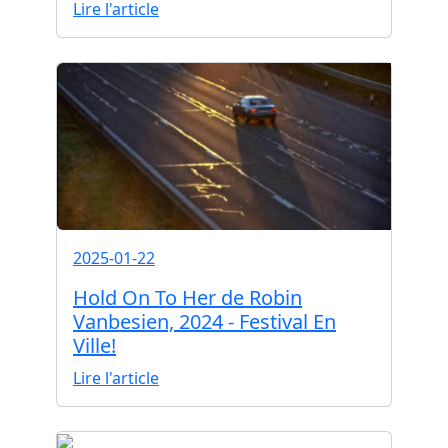
Lire l'article
2025-01-22
Hold On To Her de Robin
Vanbesien, 2024 - Festival En
Ville!
Lire l'article