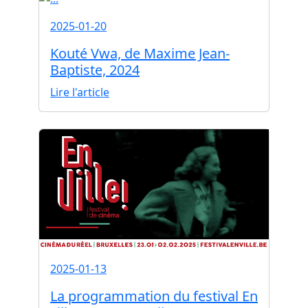
2025-01-20
Kouté Vwa, de Maxime Jean-
Baptiste, 2024
Lire l'article
2025-01-13
La programmation du festival En