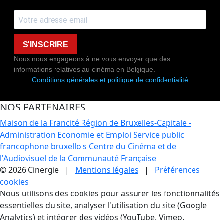
S'INSCRIRE
Nous nous engageons à ne vous envoyer que des
informations relatives au cinéma en Belgique.
Conditions générales et politique de confidentialité
NOS PARTENAIRES
Maison de la Francité
Région de Bruxelles-Capitale -
Administration Economie et Emploi
Service public
francophone bruxellois
Centre du Cinéma et de
l'Audiovisuel de la Communauté Française
© 2026 Cinergie |
Mentions légales
|
Préférences
cookies
Gestion des Cookies
Nous utilisons des cookies pour assurer les fonctionnalités
essentielles du site, analyser l'utilisation du site (Google
Analytics) et intégrer des vidéos (YouTube, Vimeo,