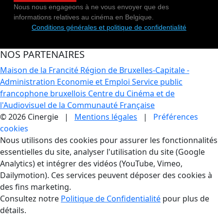
Nous nous engageons à ne vous envoyer que des
informations relatives au cinéma en Belgique.
Conditions générales et politique de confidentialité
NOS PARTENAIRES
Maison de la Francité
Région de Bruxelles-Capitale -
Administration Economie et Emploi
Service public
francophone bruxellois
Centre du Cinéma et de
l'Audiovisuel de la Communauté Française
© 2026 Cinergie |
Mentions légales
|
Préférences
cookies
Gestion des Cookies
Nous utilisons des cookies pour assurer les fonctionnalités
essentielles du site, analyser l'utilisation du site (Google
Analytics) et intégrer des vidéos (YouTube, Vimeo,
Dailymotion). Ces services peuvent déposer des cookies à
des fins marketing.
Consultez notre
Politique de Confidentialité
pour plus de
détails.