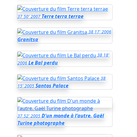
Terre terra terrae
37
50'
2007
38
17'
2006
Granitsa
38
18'
Le Bal perdu
2006
38
Santos Palace
15'
2005
D'un monde à l'autre. Gaël
37
52'
2005
Turine photographe