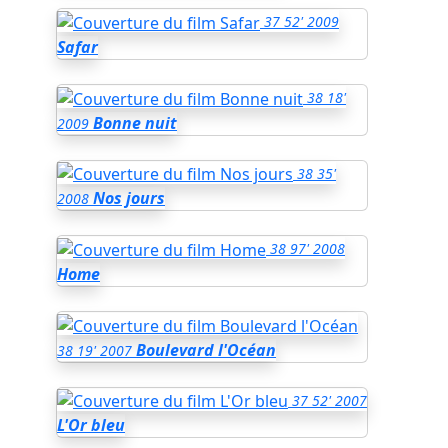
37
52'
2009
Safar
38
18'
Bonne nuit
2009
38
35'
Nos jours
2008
38
97'
2008
Home
Boulevard l'Océan
38
19'
2007
37
52'
2007
L'Or bleu