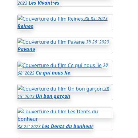
Les Vivant·es
2023
38
85'
2023
Reines
38
26'
2023
Pavane
38
Ce qui nous lie
68'
2023
38
Un bon garçon
19'
2023
Les Dents du bonheur
38
25'
2023