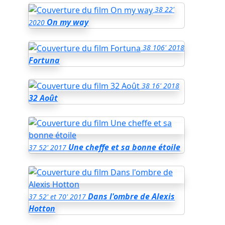
38
22'
On my way
2020
38
106'
2018
Fortuna
38
16'
2018
32 Août
Une cheffe et sa bonne étoile
37
52'
2017
Dans l'ombre de Alexis
37
52' et 70'
2017
Hotton