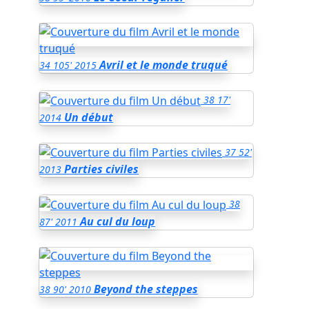
Avril et le monde truqué
34
105'
2015
38
17'
Un début
2014
37
52'
Parties civiles
2013
38
Au cul du loup
87'
2011
Beyond the steppes
38
90'
2010