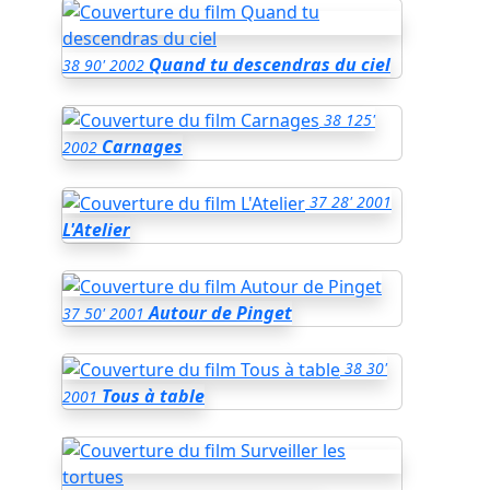
Quand tu descendras du ciel
38
90'
2002
38
125'
Carnages
2002
37
28'
2001
L'Atelier
Autour de Pinget
37
50'
2001
38
30'
Tous à table
2001