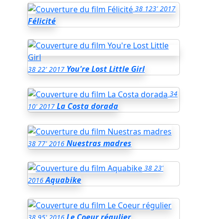
38
123'
2017
Félicité
You're Lost Little Girl
38
22'
2017
34
La Costa dorada
10'
2017
Nuestras madres
38
77'
2016
38
23'
Aquabike
2016
Le Coeur régulier
38
95'
2016