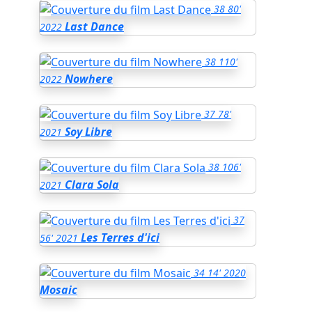
38
80'
Last Dance
2022
38
110'
Nowhere
2022
37
78'
Soy Libre
2021
38
106'
Clara Sola
2021
37
Les Terres d'ici
56'
2021
34
14'
2020
Mosaic