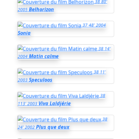
38
80'
Belhorizon
2005
37
48'
2004
Sonia
38
14'
Matin calme
2004
38
11'
Speculoos
2003
38
Viva Laldjérie
113'
2003
38
Plus que deux
24'
2002