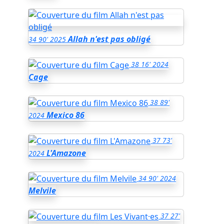
Allah n'est pas obligé
34
90'
2025
38
16'
2024
Cage
38
89'
Mexico 86
2024
37
73'
L'Amazone
2024
34
90'
2024
Melvile
37
27'