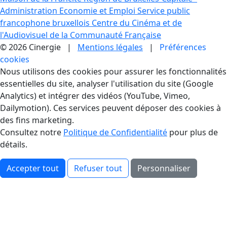
Administration Economie et Emploi
Service public
francophone bruxellois
Centre du Cinéma et de
l'Audiovisuel de la Communauté Française
© 2026 Cinergie |
Mentions légales
|
Préférences
cookies
Gestion des Cookies
Nous utilisons des cookies pour assurer les fonctionnalités
essentielles du site, analyser l'utilisation du site (Google
Analytics) et intégrer des vidéos (YouTube, Vimeo,
Dailymotion). Ces services peuvent déposer des cookies à
des fins marketing.
Consultez notre
Politique de Confidentialité
pour plus de
détails.
Accepter tout
Refuser tout
Personnaliser