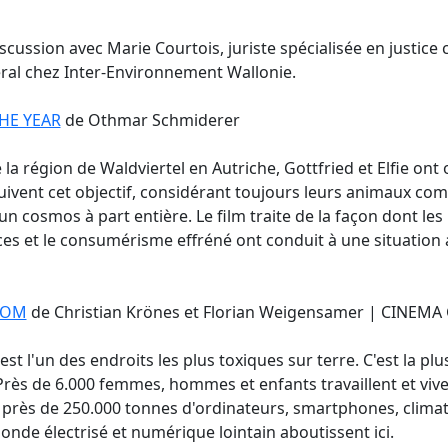
scussion avec Marie Courtois, juriste spécialisée en justice 
ral chez Inter-Environnement Wallonie.
HE YEAR
de Othmar Schmiderer
la région de Waldviertel en Autriche, Gottfried et Elfie ont
rsuivent cet objectif, considérant toujours leurs animaux c
un cosmos à part entière. Le film traite de la façon dont les
ces et le consumérisme effréné ont conduit à une situation
DOM
de Christian Krönes et Florian Weigensamer | CINEMA
t l'un des endroits les plus toxiques sur terre. C'est la p
ès de 6.000 femmes, hommes et enfants travaillent et vivent 
rès de 250.000 tonnes d'ordinateurs, smartphones, climat
nde électrisé et numérique lointain aboutissent ici.