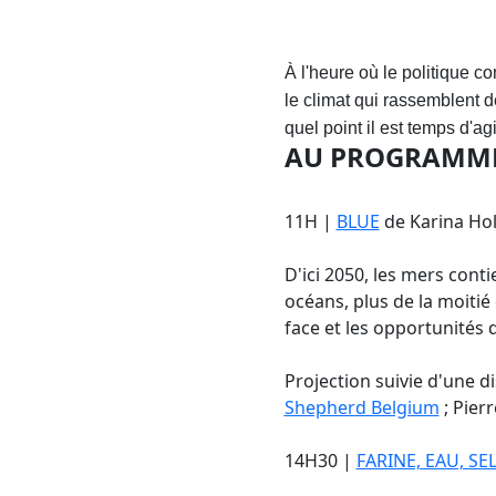
À l'heure où le politique c
le climat qui rassemblent 
quel point il est temps d'ag
AU PROGRAMME 
11H |
BLUE
de Karina Ho
D'ici 2050, les mers cont
océans, plus de la moitié
face et les opportunités 
Projection suivie d'une 
Shepherd Belgium
; Pier
14H30 |
FARINE, EAU, SE