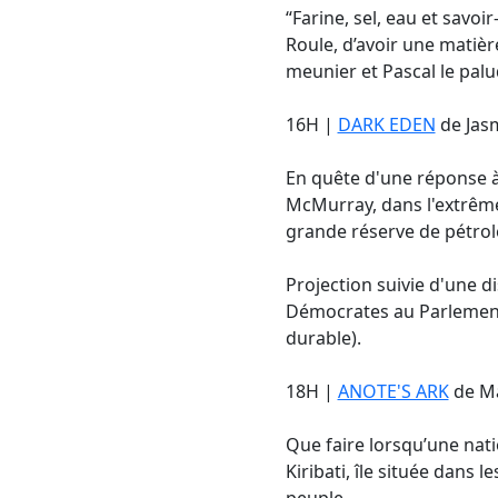
“Farine, sel, eau et savoi
Roule, d’avoir une matière
meunier et Pascal le palud
16H |
DARK EDEN
de Jas
En quête d'une réponse à 
McMurray, dans l'extrême 
grande réserve de pétro
Projection suivie d'une d
Démocrates au Parlement
durable).
18H |
ANOTE'S ARK
de Ma
Que faire lorsqu’une nati
Kiribati, île située dans 
peuple.