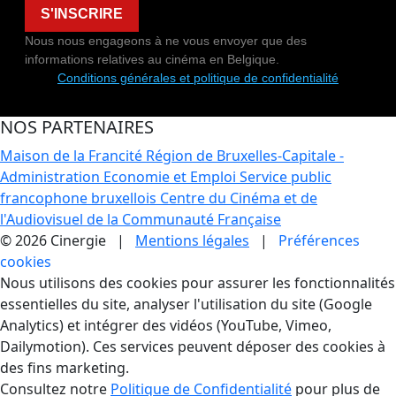
S'INSCRIRE
Nous nous engageons à ne vous envoyer que des
informations relatives au cinéma en Belgique.
Conditions générales et politique de confidentialité
NOS PARTENAIRES
Maison de la Francité
Région de Bruxelles-Capitale -
Administration Economie et Emploi
Service public
francophone bruxellois
Centre du Cinéma et de
l'Audiovisuel de la Communauté Française
© 2026 Cinergie |
Mentions légales
|
Préférences
cookies
Gestion des Cookies
Nous utilisons des cookies pour assurer les fonctionnalités
essentielles du site, analyser l'utilisation du site (Google
Analytics) et intégrer des vidéos (YouTube, Vimeo,
Dailymotion). Ces services peuvent déposer des cookies à
des fins marketing.
Consultez notre
Politique de Confidentialité
pour plus de