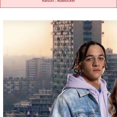
Raison : AdBlocker