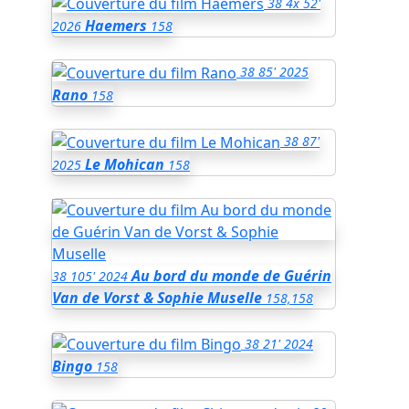
38
4x 52'
Haemers
2026
158
38
85'
2025
Rano
158
38
87'
Le Mohican
2025
158
Au bord du monde de Guérin
38
105'
2024
Van de Vorst & Sophie Muselle
158,158
38
21'
2024
Bingo
158