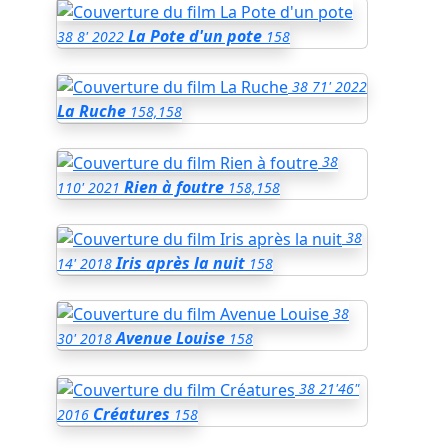
La Pote d'un pote
38
8'
2022
158
38
71'
2022
La Ruche
158,158
38
Rien à foutre
110'
2021
158,158
38
Iris après la nuit
14'
2018
158
38
Avenue Louise
30'
2018
158
38
21'46"
Créatures
2016
158