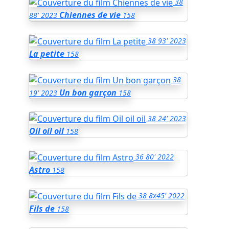
38
Chiennes de vie
88'
2023
158
38
93'
2023
La petite
158
38
Un bon garçon
19'
2023
158
38
24'
2023
Oil oil oil
158
36
80'
2022
Astro
158
38
8x45'
2022
Fils de
158