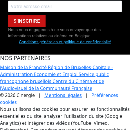
S'INSCRIRE
Nous nous engageons à ne vous envoyer que des
informations relatives au cinéma en Belgique.
Conditions générales et politique de confidentialité
NOS PARTENAIRES
Maison de la Francité
Région de Bruxelles-Capitale -
Administration Economie et Emploi
Service public
francophone bruxellois
Centre du Cinéma et de
l'Audiovisuel de la Communauté Française
© 2026 Cinergie |
Mentions légales
|
Préférences
cookies
Gestion des Cookies
Nous utilisons des cookies pour assurer les fonctionnalités
essentielles du site, analyser l'utilisation du site (Google
Analytics) et intégrer des vidéos (YouTube, Vimeo,