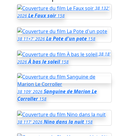
38
132'
Le Faux soir
2026
158
La Pote d'un pote
38
11×7'
2026
158
38
18'
À bas le soleil
2026
158
Sanguine de Marion Le
38
109'
2026
Corroller
158
Nino dans la nuit
38
117'
2026
158