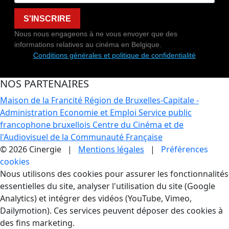
S'INSCRIRE
Nous nous engageons à ne vous envoyer que des
informations relatives au cinéma en Belgique.
Conditions générales et politique de confidentialité
NOS PARTENAIRES
Maison de la Francité
Région de Bruxelles-Capitale -
Administration Economie et Emploi
Service public
francophone bruxellois
Centre du Cinéma et de
l'Audiovisuel de la Communauté Française
© 2026 Cinergie |
Mentions légales
|
Préférences
cookies
Gestion des Cookies
Nous utilisons des cookies pour assurer les fonctionnalités
essentielles du site, analyser l'utilisation du site (Google
Analytics) et intégrer des vidéos (YouTube, Vimeo,
Dailymotion). Ces services peuvent déposer des cookies à
des fins marketing.