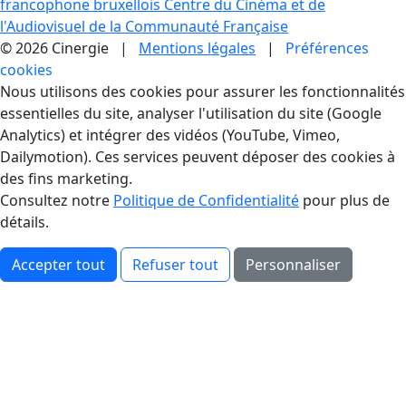
francophone bruxellois
Centre du Cinéma et de
l'Audiovisuel de la Communauté Française
© 2026 Cinergie |
Mentions légales
|
Préférences
cookies
Gestion des Cookies
Nous utilisons des cookies pour assurer les fonctionnalités
essentielles du site, analyser l'utilisation du site (Google
Analytics) et intégrer des vidéos (YouTube, Vimeo,
Dailymotion). Ces services peuvent déposer des cookies à
des fins marketing.
Consultez notre
Politique de Confidentialité
pour plus de
détails.
Accepter tout
Refuser tout
Personnaliser