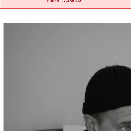
Raison : AdBlocker