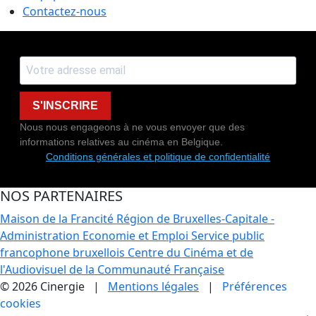
Contactez-nous
S'INSCRIRE
Nous nous engageons à ne vous envoyer que des
informations relatives au cinéma en Belgique.
Conditions générales et politique de confidentialité
NOS PARTENAIRES
Maison de la Francité
Région de Bruxelles-Capitale -
Administration Economie et Emploi
Service public
francophone bruxellois
Centre du Cinéma et de
l'Audiovisuel de la Communauté Française
© 2026 Cinergie |
Mentions légales
|
Préférences
cookies