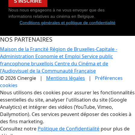
S'INSCRIRE
Nous nous engageons à ne vous envoyer que des
informations relatives au cinéma en Belgique.
Conditions générales et politique de confidentialité
NOS PARTENAIRES
Maison de la Francité
Région de Bruxelles-Capitale -
Administration Economie et Emploi
Service public
francophone bruxellois
Centre du Cinéma et de
l'Audiovisuel de la Communauté Française
© 2026 Cinergie |
Mentions légales
|
Préférences
cookies
Gestion des Cookies
Nous utilisons des cookies pour assurer les fonctionnalités
essentielles du site, analyser l'utilisation du site (Google
Analytics) et intégrer des vidéos (YouTube, Vimeo,
Dailymotion). Ces services peuvent déposer des cookies à
des fins marketing.
Consultez notre
Politique de Confidentialité
pour plus de