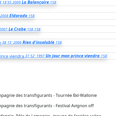
La Balançoire
8
18'35
2009
158
Eldorado
2008
158
Le Crabe
2007
158,158
Rien d'insoluble
38
15'
2006
158
Un jour mon prince viendra
37
52'
1997
158
pagnie des transfigurants - Tournée Bxl-Wallonie
pagnie des transfigurants - Festival Avignon off
ennig, Rôle de Lemonier - troupe de l’arrière scène