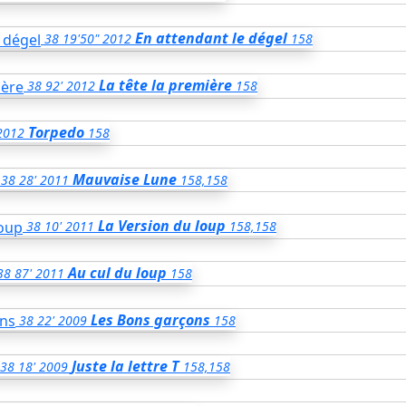
En attendant le dégel
38
19'50"
2012
158
La tête la première
38
92'
2012
158
Torpedo
2012
158
Mauvaise Lune
38
28'
2011
158,158
La Version du loup
38
10'
2011
158,158
Au cul du loup
38
87'
2011
158
Les Bons garçons
38
22'
2009
158
Juste la lettre T
38
18'
2009
158,158