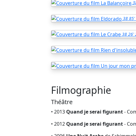
3
38
85'
38
26'
Filmographie
Théâtre
• 2013
Quand je serai figurant
- Com
• 2012
Quand je serai figurant
- Com
• 2006
Une Nuit Arabe
de Schimmelpf