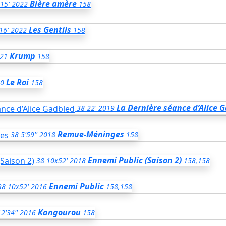
Bière amère
15'
2022
158
Les Gentils
16'
2022
158
Krump
21
158
Le Roi
0
158
La Dernière séance d’Alice 
38
22'
2019
Remue-Méninges
38
5'59''
2018
158
Ennemi Public (Saison 2)
38
10x52'
2018
158,158
Ennemi Public
38
10x52'
2016
158,158
Kangourou
2'34''
2016
158