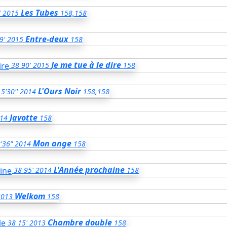
Les Tubes
'
2015
158,158
Entre-deux
9'
2015
158
Je me tue à le dire
38
90'
2015
158
L'Ours Noir
5'30''
2014
158,158
Javotte
14
158
Mon ange
'36"
2014
158
L'Année prochaine
38
95'
2014
158
Welkom
2013
158
Chambre double
38
15'
2013
158