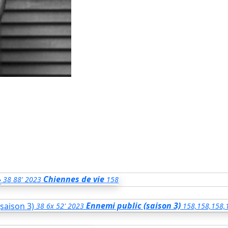
Chiennes de vie
38
88'
2023
158
Ennemi public (saison 3)
38
6x 52'
2023
158,158,158,