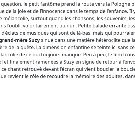
question, le petit fantôme prend la route vers la Pologne po
e de la joie et de l’innocence dans le temps de l’enfance. Il 
 mélancolie, surtout quand les chansons, les souvenirs, le
ans l’oubli, volontairement ou non. Petite balade errante tis
 d’éclats de musiques qui sont de là-bas, mais qui pourraie
 grand-mère Suzy
sinue dans une matière hétéroclite que la
ère de la quête. La dimension enfantine se teinte ici sans ce
ancolie de ce qui toujours manque. Peu à peu, le film trouv
 et finalement ramenées à Suzy en signe de retour à l’envoy
 à ce chant retrouvé devant l’écran qui vient boucler la boucl
que revient le rôle de recoudre la mémoire des adultes, dan