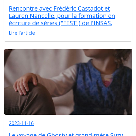
Rencontre avec Frédéric Castadot et
Lauren Nancelle, pour la formation en
écriture de séries ("FEST") de l'INSAS.
Lire l'article
2023-11-16
Le voyage de Ghosty et grand-mère Suzy,