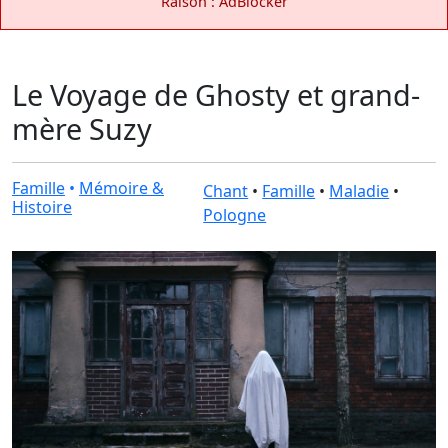
Raison : AdBlocker
Le Voyage de Ghosty et grand-
mère Suzy
Famille
•
Mémoire &
Chant
•
Famille
•
Maladie
•
Histoire
Pologne