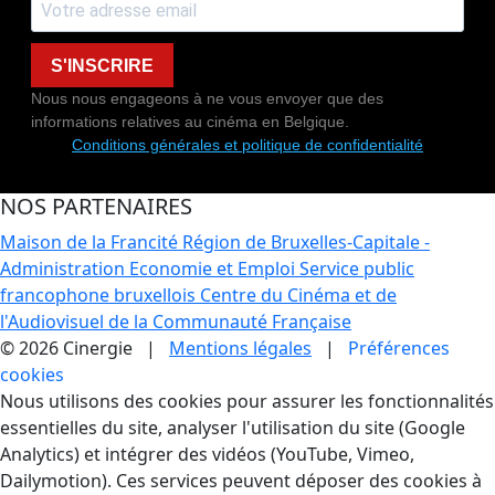
S'INSCRIRE
Nous nous engageons à ne vous envoyer que des
informations relatives au cinéma en Belgique.
Conditions générales et politique de confidentialité
NOS PARTENAIRES
Maison de la Francité
Région de Bruxelles-Capitale -
Administration Economie et Emploi
Service public
francophone bruxellois
Centre du Cinéma et de
l'Audiovisuel de la Communauté Française
© 2026 Cinergie |
Mentions légales
|
Préférences
cookies
Gestion des Cookies
Nous utilisons des cookies pour assurer les fonctionnalités
essentielles du site, analyser l'utilisation du site (Google
Analytics) et intégrer des vidéos (YouTube, Vimeo,
Dailymotion). Ces services peuvent déposer des cookies à