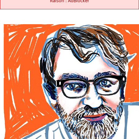
Raison : AdBlocker