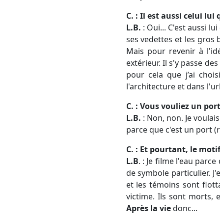
C. : Il est aussi celui lu
L.B.
: Oui... C'est aussi l
ses vedettes et les gros 
Mais pour revenir à l'id
extérieur. Il s'y passe de
pour cela que j’ai chois
l'architecture et dans l'
C. : Vous vouliez un port
L.B.
: Non, non. Je voulai
parce que c'est un port (r
C. : Et pourtant, le moti
L.B
. : Je filme l'eau parc
de symbole particulier. J
et les témoins sont flott
victime. Ils sont morts, e
Après la vie
donc...