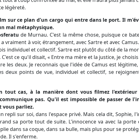
e légèreté.
film sur ce plan d'un cargo qui entre dans le port. Il m
'un mal métaphysique.
sferatu
de Murnau. C'est la même chose, puisque ce bate
s
a vraiment à voir, étrangement, avec Sartre et avec Camus.
ois individuel et collectif. Sartre est plutôt du côté de la
 C'est ce qu'il disait, « Entre ma mère et la justice, je chois
ntre les deux. Je reconnais que l'idée de Camus est légitime, 
es deux points de vue, individuel et collectif, se rejoigne
n tout cas, à la manière dont vous filmez l'extérieur e
ommunique pas. Qu'il est impossible de passer de l'int
t vous parliez.
 un repli sur soi, dans l'espace privé. Mais cela dit, Sophie, l
grand sa porte tout de suite. L'innocence va avec la porte
eplie dans sa coque, dans sa bulle, mais plus pour se prot
e. Il s'enferme.