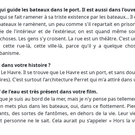
i qui guide les bateaux dans le port. Il est aussi dans l'ouve
ui qui se fait ramener à sa triste existence par les bateaux... 
bateaux le ramènent, un peu comme s'il repartait en prison, 
ée de l'intérieur et de l'extérieur, on est quand même s
s choses. Les gens s'y croisent. La rue est un théâtre. C'est u
i cette rue-là, cette ville-là, parce qu'il y a quelque ch
urbanisme.
 dans votre histoire ?
s Le Havre. Il se trouve que Le Havre est un port, et sans do
ires). C'est surtout l'architecture Perret qui m'a attiré dan
f de l'eau est très présent dans votre film.
e que je suis au bord de la mer, mais je n'y pense pas tellemen
'en mets plus dans les bateaux, oui, dans ce flottement. Pier
ants, des sortes de fantômes, en dehors de la vie. Leur vie
t personne ne le sait. Cela aurait pu s’appeler « Hors la vi