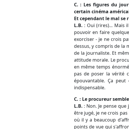
C. : Les figures du jou
certain cinéma américain
Et cependant le mal se 
L.B.
: Oui (rires)... Mais 
pouvoir en faire quelque
exorciser - je ne crois p
dessus, y compris de la mo
de la journaliste. Et même
attitude morale. Le procu
en même temps énormémen
pas de poser la vérité 
épouvantable. Ça peut ê
indispensable.
C. : Le procureur semble
L.B.
: Non. Je pense que j
être jugé, je ne crois pas
où il y a beaucoup d'aff
points de vue qui s'affro