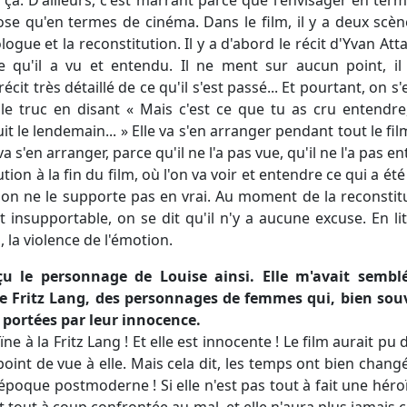
e qu'en termes de cinéma. Dans le film, il y a deux scèn
ogue et la reconstitution. Il y a d'abord le récit d'Yvan At
 qu'il a vu et entendu. Il ne ment sur aucun point, il l
n récit très détaillé de ce qu'il s'est passé... Et pourtant, on
 le truc en disant « Mais c'est ce que tu as cru entendre
uit le lendemain... » Elle va s'en arranger pendant tout le f
va s'en arranger, parce qu'il ne l'a pas vue, qu'il ne l'a pas e
tution à la fin du film, où l'on va voir et entendre ce qui a é
 on ne le supporte pas en vrai. Au moment de la reconstit
t insupportable, on se dit qu'il n'y a aucune excuse. En l
, la violence de l'émotion.
rçu le personnage de Louise ainsi. Elle m'avait semblé
de Fritz Lang, des personnages de femmes qui, bien sou
t portées par leur innocence.
e à la Fritz Lang ! Et elle est innocente ! Le film aurait pu d
oint de vue à elle. Mais cela dit, les temps ont bien changé
que postmoderne ! Si elle n'est pas tout à fait une héroïne
t tout à coup confrontée au mal, et elle n'aura plus jamais 