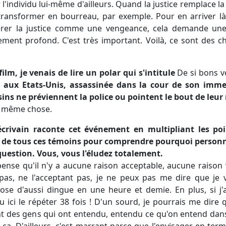
r l'individu lui-même d'ailleurs. Quand la justice remplace l
 transformer en bourreau, par exemple. Pour en arriver là
érer la justice comme une vengeance, cela demande une 
ment profond. C'est très important. Voilà, ce sont des ch
film, je venais de lire un polar qui s'intitule
De si bons v
, aux Etats-Unis, assassinée dans la cour de son imm
ins ne préviennent la police ou pointent le bout de leur 
a même chose.
'écrivain raconte cet événement en multipliant les po
e de tous ces témoins pour comprendre pourquoi personne
question. Vous, vous l'éludez totalement.
pense qu'il n'y a aucune raison acceptable, aucune raison
as, ne l'acceptant pas, je ne peux pas me dire que je 
ose d'aussi dingue en une heure et demie. En plus, si j'
lu ici le répéter 38 fois ! D'un sourd, je pourrais me dire 
ont des gens qui ont entendu, entendu ce qu'on entend dans
ça. D'ailleurs, c'est marrant parce que l'envisager en terme