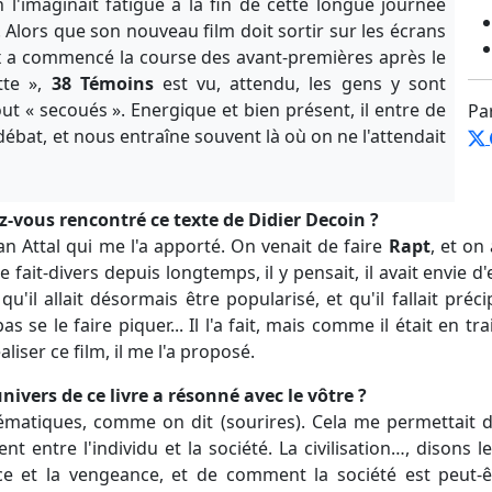
 l'imaginait fatigué à la fin de cette longue journée
il. Alors que son nouveau film doit sortir sur les écrans
ux a commencé la course des avant-premières après le
te »,
38 Témoins
est vu, attendu, les gens y sont
ut « secoués ». Energique et bien présent, il entre de
Pa
 débat, et nous entraîne souvent là où on ne l'attendait
-vous rencontré ce texte de Didier Decoin ?
van Attal qui me l'a apporté. On venait de faire
Rapt
, et on
e fait-divers depuis longtemps, il y pensait, il avait envie d
dit qu'il allait désormais être popularisé, et qu'il fallait p
as se le faire piquer... Il l'a fait, mais comme il était en tr
liser ce film, il me l'a proposé.
univers de ce livre a résonné avec le vôtre ?
matiques, comme on dit (sourires). Cela me permettait de
ent entre l'individu et la société. La civilisation…, disons le
ice et la vengeance, et de comment la société est peut-ê