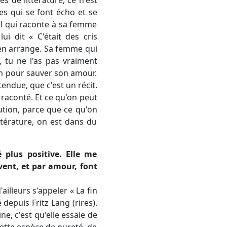
es qui se font écho et se
tal qui raconte à sa femme
ui dit « C'était des cris
 s'en arrange. Sa femme qui
, tu ne l'as pas vraiment
ilm pour sauver son amour.
ntendue, que c'est un récit.
té raconté. Et ce qu'on peut
ution, parce que ce qu'on
ittérature, on est dans du
 plus positive. Elle me
vent, et par amour, font
'ailleurs s'appeler « La fin
 depuis Fritz Lang (rires).
, c'est qu'elle essaie de
cette espèce de pureté, de