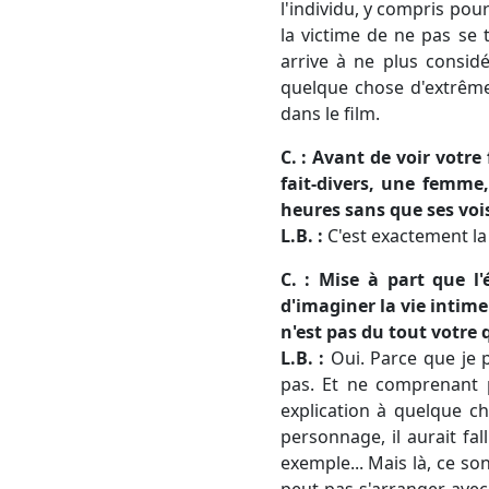
l'individu, y compris pou
la victime de ne pas se
arrive à ne plus consid
quelque chose d'extrême
dans le film.
C. : Avant de voir votre 
fait-divers, une femme
heures sans que ses vois
L.B. :
C'est exactement l
C. : Mise à part que l
d'imaginer la vie intim
n'est pas du tout votre 
L.B. :
Oui. Parce que je 
pas. Et ne comprenant p
explication à quelque ch
personnage, il aurait fal
exemple... Mais là, ce s
peut pas s'arranger avec 