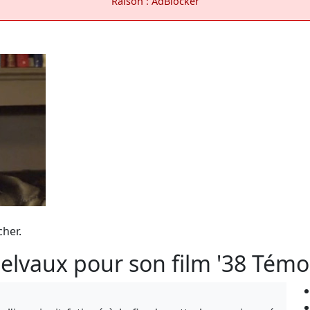
Raison : AdBlocker
cher.
elvaux pour son film '38 Témo