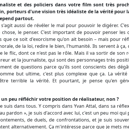
rnaliste et des policiers dans votre film sont très pro
, porteurs d'une vision très idéaliste de la vérité pour l
repend partout.
il s'agit aussi de révéler le mal pour pouvoir le digérer. C'e
 chose, le penser. C'est important de pouvoir penser les
as que ce soit d'exorcisme qu'on ait besoin – mais pour ré
rale, de la loi, redire le bien, l'humanité. Ils servent à ç
 le flic, dont ce n'est pas le rôle. Mais il va sortir de son 
reur et la journaliste, qui sont des personnages très positif
t de questions parce qu'ils sont conscients des dégâts c
comme but ultime, c'est plus complexe que ça. La vérité
tre terrible la vérité. Et pourtant, je pense qu'en génér
 un peu réfléchir votre position de réalisateur, non ?
e suis dans tous. Y compris dans Yvan Attal, dans sa réflexi
 au pardon », je suis d'accord avec lui, c'est un peu moi qui pa
rontements, de duels, de confrontations, et je suis souve
ntent alternativement. Ça m'intéresse parce que je mets mes