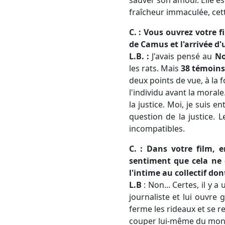
fraîcheur immaculée, cett
C. : Vous ouvrez votre 
de Camus et l'arrivée d
L.B. :
J'avais pensé au
No
les rats. Mais
38 témoin
deux points de vue, à la f
l'individu avant la morale.
la justice. Moi, je suis e
question de la justice. L
incompatibles.
C. : Dans votre film, e
sentiment que cela ne c
l'intime au collectif don
L.B
: Non... Certes, il y a
journaliste et lui ouvre 
ferme les rideaux et se r
couper lui-même du mond