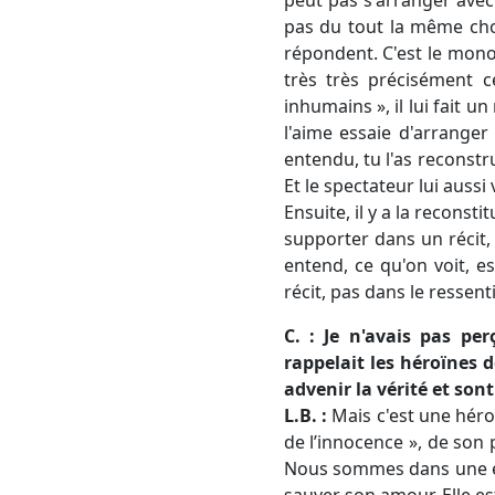
pas du tout la même chos
répondent. C'est le monol
très très précisément ce
inhumains », il lui fait u
l'aime essaie d'arranger
entendu, tu l'as reconstr
Et le spectateur lui aussi 
Ensuite, il y a la reconsti
supporter dans un récit,
entend, ce qu'on voit, es
récit, pas dans le ressenti
C. : Je n'avais pas pe
rappelait les héroïnes 
advenir la vérité et son
L.B. :
Mais c'est une héroïn
de l’innocence », de son p
Nous sommes dans une épo
sauver son amour. Elle es