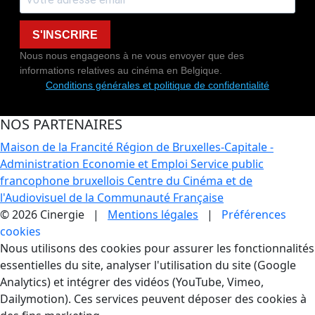
S'INSCRIRE
Nous nous engageons à ne vous envoyer que des
informations relatives au cinéma en Belgique.
Conditions générales et politique de confidentialité
NOS PARTENAIRES
Maison de la Francité
Région de Bruxelles-Capitale -
Administration Economie et Emploi
Service public
francophone bruxellois
Centre du Cinéma et de
l'Audiovisuel de la Communauté Française
© 2026 Cinergie |
Mentions légales
|
Préférences
cookies
Gestion des Cookies
Nous utilisons des cookies pour assurer les fonctionnalités
essentielles du site, analyser l'utilisation du site (Google
Analytics) et intégrer des vidéos (YouTube, Vimeo,
Dailymotion). Ces services peuvent déposer des cookies à