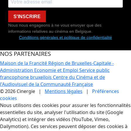
S'INSCRIRE
Nous nous engageons à ne vous envoyer que des
informations relatives au cinéma en Belgique.
Conditions générales et politique de confidentialité
NOS PARTENAIRES
Maison de la Francité
Région de Bruxelles-Capitale -
Administration Economie et Emploi
Service public
francophone bruxellois
Centre du Cinéma et de
l'Audiovisuel de la Communauté Française
© 2026 Cinergie |
Mentions légales
|
Préférences
cookies
Gestion des Cookies
Nous utilisons des cookies pour assurer les fonctionnalités
essentielles du site, analyser l'utilisation du site (Google
Analytics) et intégrer des vidéos (YouTube, Vimeo,
Dailymotion). Ces services peuvent déposer des cookies à