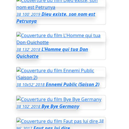
Dieu existe, son nom est
38
100'
2019
Petrunya
L'Homme qui tua Don
38
132'
2018
Quichotte
Ennemi Public (Saison 2)
38
10x52'
2018
Bye Bye Germany
38
102'
2018
38
Faut pas lui dire
96'
2017