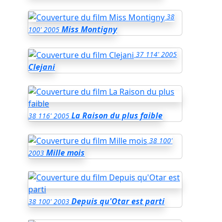
38
Miss Montigny
100'
2005
37
114'
2005
Clejani
La Raison du plus faible
38
116'
2005
38
100'
Mille mois
2003
Depuis qu'Otar est parti
38
100'
2003