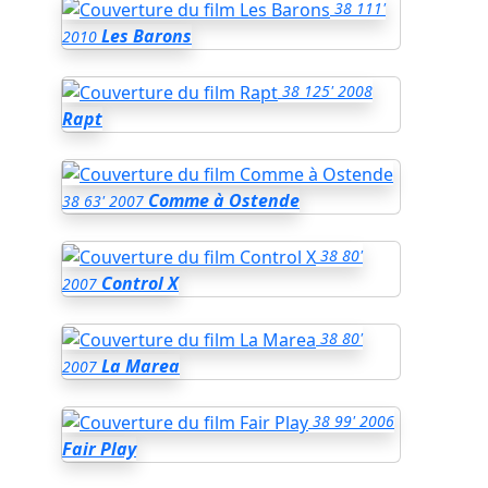
38
111'
Les Barons
2010
38
125'
2008
Rapt
Comme à Ostende
38
63'
2007
38
80'
Control X
2007
38
80'
La Marea
2007
38
99'
2006
Fair Play