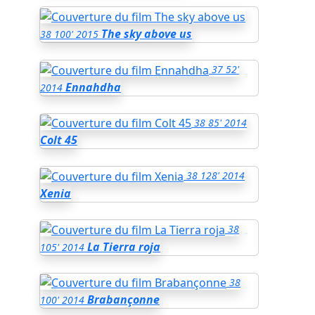
The sky above us
38
100'
2015
37
52'
Ennahdha
2014
38
85'
2014
Colt 45
38
128'
2014
Xenia
38
La Tierra roja
105'
2014
38
Brabançonne
100'
2014