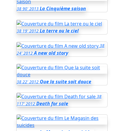
La Cinquième saison
38
90'
2013
La terre ou le ciel
38
19'
2012
38
A new old story
24'
2012
Que la suite soit douce
38
22'
2012
38
Death for sale
117'
2012