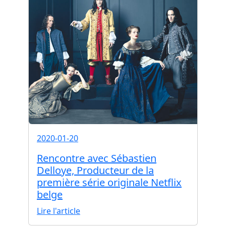
2020-01-20
Rencontre avec Sébastien
Delloye, Producteur de la
première série originale Netflix
belge
Lire l'article