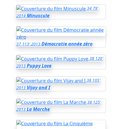
34
79'
Minuscule
2014
Démocratie année zéro
37
113'
2013
38
120'
Puppy Love
2013
38
105'
Vijay and I
2013
38
125'
La Marche
2013