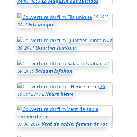
Le Magasin des suicides
34
85'
2012
38
100'
Fils unique
2011
38
Quartier lointain
98'
2011
37
Salaam Isfahan
59'
2010
38
L'Heure bleue
19'50"
2010
Vent de sable, femme de roc
37
90'
2010