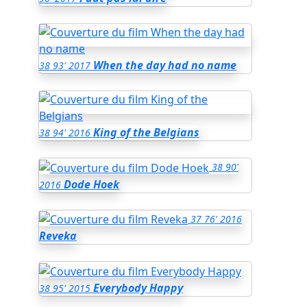
When the day had no name
38
93'
2017
King of the Belgians
38
94'
2016
38
90'
Dode Hoek
2016
37
76'
2016
Reveka
Everybody Happy
38
95'
2015