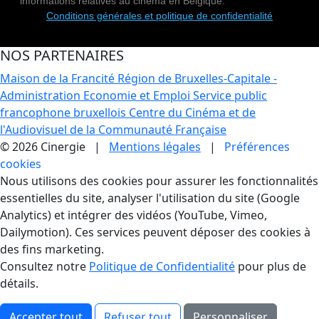
informations relatives au cinéma en Belgique.
Conditions générales et politique de confidentialité
NOS PARTENAIRES
Maison de la Francité
Région de Bruxelles-Capitale -
Administration Economie et Emploi
Service public
francophone bruxellois
Centre du Cinéma et de
l'Audiovisuel de la Communauté Française
© 2026 Cinergie |
Mentions légales
|
Préférences
cookies
Gestion des Cookies
Nous utilisons des cookies pour assurer les fonctionnalités
essentielles du site, analyser l'utilisation du site (Google
Analytics) et intégrer des vidéos (YouTube, Vimeo,
Dailymotion). Ces services peuvent déposer des cookies à
des fins marketing.
Consultez notre
Politique de Confidentialité
pour plus de
détails.
Accepter tout
Refuser tout
Personnaliser