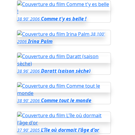
Comme t'y es belle !
38
90'
2006
38
100'
Irina Palm
2006
Daratt (saison sèche)
38
96'
2006
Comme tout le monde
38
90'
2006
L'île où dormait l'âge d'or
37
90'
2005