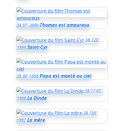
Thomas est amoureux
38
97'
2000
38
120'
Saint-Cyr
1999
Papa est monté au ciel
38
90'
1998
38
17'45''
La Dinde
1998
38
150'
La mère
1997