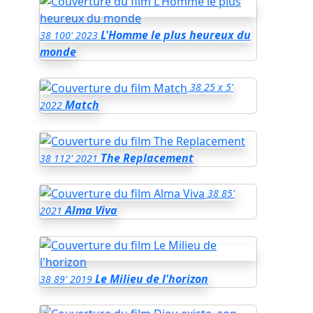
L'Homme le plus heureux du
38
100'
2023
monde
38
25 x 5'
Match
2022
The Replacement
38
112'
2021
38
85'
Alma Viva
2021
Le Milieu de l'horizon
38
89'
2019