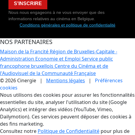
S'INSCRIRE
Nous nous engageons à ne vous envoyer que des
informations relatives au cinéma en Belgique.
Conditions générales et politique de confidentialité
NOS PARTENAIRES
Maison de la Francité
Région de Bruxelles-Capitale -
Administration Economie et Emploi
Service public
francophone bruxellois
Centre du Cinéma et de
l'Audiovisuel de la Communauté Française
© 2026 Cinergie |
Mentions légales
|
Préférences
cookies
Gestion des Cookies
Nous utilisons des cookies pour assurer les fonctionnalités
essentielles du site, analyser l'utilisation du site (Google
Analytics) et intégrer des vidéos (YouTube, Vimeo,
Dailymotion). Ces services peuvent déposer des cookies à
des fins marketing.
Consultez notre
Politique de Confidentialité
pour plus de