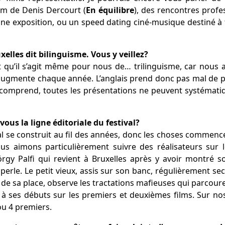
ilm de Denis Dercourt (
En équilibre
), des rencontres profe
ne exposition, ou un speed dating ciné-musique destiné à f
uxelles dit bilinguisme. Vous y veillez?
nt qu’il s’agit même pour nous de… trilinguisme, car nou
augmente chaque année. L’anglais prend donc pas mal de pl
e comprend, toutes les présentations ne peuvent systémati
vous la ligne éditoriale du festival?
val se construit au fil des années, donc les choses commen
 Nous aimons particulièrement suivre des réalisateurs sur
örgy Palfi qui revient à Bruxelles après y avoir montré 
perle. Le petit vieux, assis sur son banc, régulièrement se
de sa place, observe les tractations mafieuses qui parcouren
à ses débuts sur les premiers et deuxièmes films. Sur no
3 ou 4 premiers.