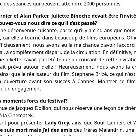
vec des séances qui peuvent atteindre 2000 personnes.
rnier et Alan Parker, Juliette Binoche devait être l’invité
ouvez-vous nous dire ce qu’il s’est passé?
 une déconvenue cuisante, parce qu’il y a cinq ans que nous t
ite, car elle a tourné dans beaucoup de films européens. Offi
ficieusement, nous avons eu la malchance d’avoir l’accord
nal, a complètement disparu de la circulation. En définitive
ue Juliette n’avait pas été tenue au courant de cette invitat
ait prévu autour d’elle ! Heureusement, nous avons la ch
ainsi que le réalisateur du film, Stéphane Brizé, ce qui n’es
 en ouverture avant son succès à Cannes. Montrer ce film-
i qu’un engagement.
es moments forts du festival?
nue de Jacques Doillon, qui nous réserve une leçon de ciné
 à la Cinematek.
sent pour présenter
Lady Grey
, ainsi que Bouli Lanners et
Je suis mort mais j’ai des amis
des frères Malandrin, une