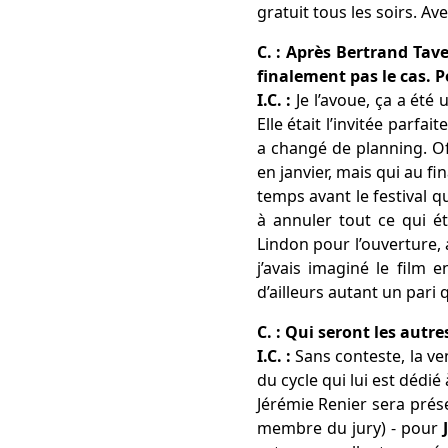
gratuit tous les soirs. A
C. : Après Bertrand Tave
finalement pas le cas. P
I.C. :
Je l’avoue, ça a été
Elle était l’invitée parfa
a changé de planning. Of
en janvier, mais qui au fi
temps avant le festival q
à annuler tout ce qui ét
Lindon pour l’ouverture, 
j’avais imaginé le film
d’ailleurs autant un par
C. : Qui seront les autr
I.C. :
Sans conteste, la ve
du cycle qui lui est dédié
Jérémie Renier sera pré
membre du jury) - pour