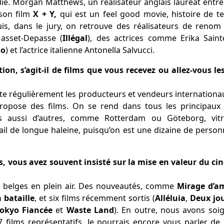
ie. Morgan Matthews, un réalisateur anglais lauréat entre 
 son film
X + Y,
qui est un feel good movie, histoire de ter
puis, dans le jury, on retrouve des réalisateurs de reno
Masset-Depasse (
Illégal
), des actrices comme Erika Saint
oo
) et l’actrice italienne Antonella Salvucci.
tion, s’agit-il de films que vous recevez ou allez-vous l
e régulièrement les producteurs et vendeurs internationaux
pose des films. On se rend dans tous les principaux fe
is aussi d’autres, comme Rotterdam ou Göteborg, vitr
ail de longue haleine, puisqu’on est une dizaine de person
es, vous avez souvent insisté sur la mise en valeur du 
 belges en plein air. Des nouveautés, comme
Mirage d’
 bataille
, et six films récemment sortis (
Alléluia
,
Deux jou
 Tokyo Fiancée
et
Waste Land
). En outre, nous avons soi
 films représentatifs. Je pourrais encore vous parler de