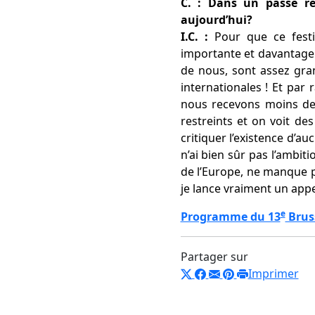
C. : Dans un passé ré
aujourd’hui?
I.C. :
Pour que ce festiv
importante et davantage 
de nous, sont assez gran
internationales ! Et par
nous recevons moins de s
restreints et on voit de
critiquer l’existence d’au
n’ai bien sûr pas l’ambit
de l’Europe, ne manque pa
je lance vraiment un appe
e
Programme du 13
Bruss
Partager sur
Imprimer