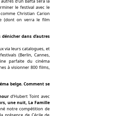
autres d’un Bafta sera là
miner le festival avec le
m comme Christian Carion
e (dont on verra le film
es dénicher dans d’autres
 via leurs catalogues, et
stivals (Berlin, Cannes,
ine parfaite du cinéma
nes à visionner 800 films,
cinéma belge. Comment se
amour
d’Hubert Toint avec
rs, une nuit, La Famille
gné notre compétition de
 la présence de Cécile de