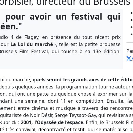
rbisier, directeur du Brussels 
s pour avoir un festival qui
éen."
tudio 4 de Flagey, en présence du tout récent prix
 pour
La Loi du marché
-, telle est la petite prouesse
Pa
Brussels Film Festival, qui touche à sa 13
e
édition.
loi du marché
, quels seront les grands axes de cette éditi
epuis quelques années, la programmation tourne autour 
on, qui ont une patte ou quelque chose à exprimer sur la 
endant une semaine, dont 11 en compétition. Ensuite, l’
ochement entre cinéma et musique à travers des rencontre
x-guitariste de Noir Désir, Serge Teyssot-Gay, qui revisiter
Kubrick :
2001, l’Odyssée de l’espace
. Enfin, le Brussels Fil
té très convivial, décontracté et festif, qui se matérialise 