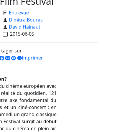
Film Festival
Entrevue
Dimitra Bouras
David Hainaut
2015-06-05
rtager sur
Imprimer
on?
du cinéma européen avec
réalité du quotidien. 121
autre axe fondamental du
s et un ciné-concert : en
a samedi un grand classique
m Festival
surgit au début
par du cinéma en plein air