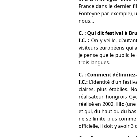
France dans le dernier f
Fonteyne par exemple), u
nous…
C. : Qui dit festival à Br
I.C. :
On y veille, d’auta
visiteurs européens qui 
je pense que le public l
trois langues.
C. : Comment définiriez-
I.C.:
L’identité d’un festi
claires, plus établies.
réalisateur hongrois Gy
réalisé en 2002,
Hic
(une 
et qui, du haut ou du bas 
ne se limite plus comme 
officielle, il doit y avoir 