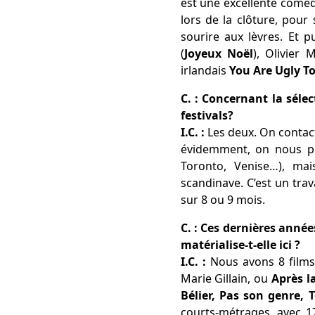
est une excellente coméd
lors de la clôture, pour
sourire aux lèvres. Et 
(
Joyeux Noël
), Olivier 
irlandais
You Are Ugly T
C. : Concernant la sélec
festivals?
I.C. :
Les deux. On contact
évidemment, on nous pro
Toronto, Venise…), ma
scandinave. C’est un trav
sur 8 ou 9 mois.
C. : Ces dernières anné
matérialise-t-elle ici ?
I.C. :
Nous avons 8 films
Marie Gillain, ou
Après la
Bélier, Pas son genre,
courts-métrages, avec 17