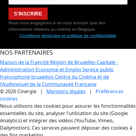
S'INSCRIRE
Nous nous engageons à ne vous envoyer que des
informations relatives au cinéma en Belgique.
Conditions générales et politique de confidentialité
NOS PARTENAIRES
Maison de la Francité
Région de Bruxelles-Capitale -
Administration Economie et Emploi
Service public
francophone bruxellois
Centre du Cinéma et de
l'Audiovisuel de la Communauté Française
© 2026 Cinergie |
Mentions légales
|
Préférences
cookies
Gestion des Cookies
Nous utilisons des cookies pour assurer les fonctionnalités
essentielles du site, analyser l'utilisation du site (Google
Analytics) et intégrer des vidéos (YouTube, Vimeo,
Dailymotion). Ces services peuvent déposer des cookies à
des fins marketing.