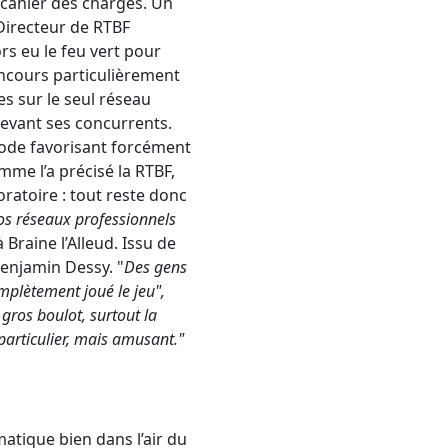
e cahier des charges. Un
(Directeur de RTBF
rs eu le feu vert pour
oncours particulièrement
es sur le seul réseau
devant ses concurrents.
hode favorisant forcément
mme l’a précisé la RTBF,
oratoire : tout reste donc
os réseaux professionnels
Braine l’Alleud. Issu de
Benjamin Dessy. "
Des gens
omplètement joué le jeu",
 gros boulot, surtout la
 particulier, mais amusant."
matique bien dans l’air du