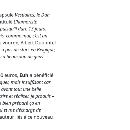
capsule
Vestiaires, le Dan
ntitulé
L’humoriste
uisqu’il dure 13 jours.
uis, comme moi, c’est un
lvoorde, Albert Dupontel
’y a pas de stars en Belgique,
n a beaucoup de gens
00 euros,
Euh
a bénéficié
iquer, mais insuffisant car
e avant tout une belle
ire et réaliser, je produis –
ns bien préparé ça en
el et me décharge de
’auteur liés à ce nouveau