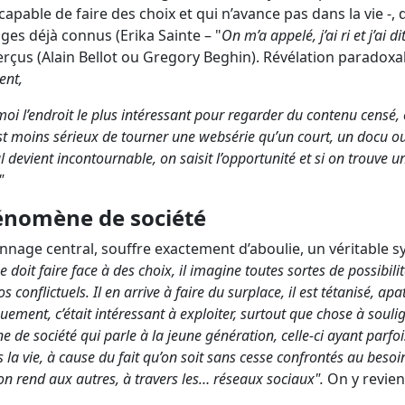
capable de faire des choix et qui n’avance pas dans la vie -,
ges déjà connus (Erika Sainte – "
On m’a appelé, j’ai ri et j’ai di
erçus (Alain Bellot ou Gregory Beghin). Révélation paradoxa
ent,
moi l’endroit le plus intéressant pour regarder du contenu censé,
’est moins sérieux de tourner une websérie qu’un court, un docu ou
evient incontournable, on saisit l’opportunité et si on trouve un
"
hénomène de société
nage central, souffre exactement d’aboulie, un véritable 
 doit faire face à des choix, il imagine toutes sortes de possibilité
s conflictuels. Il en arrive à faire du surplace, il est tétanisé, apa
quement, c’était intéressant à exploiter, surtout que chose à soulig
 de société qui parle à la jeune génération, celle-ci ayant parfo
la vie, à cause du fait qu’on soit sans cesse confrontés au besoi
n rend aux autres, à travers les… réseaux sociaux".
On y revient