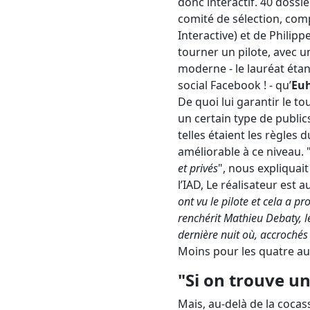
donc interactif. 40 dossi
comité de sélection, comp
Interactive) et de Philipp
tourner un pilote, avec u
moderne - le lauréat étan
social Facebook ! - qu’
Eu
De quoi lui garantir le 
un certain type de publics
telles étaient les règles 
améliorable à ce niveau. 
et privés
", nous expliquai
l’IAD, Le réalisateur est a
ont vu le pilote et cela a p
renchérit Mathieu Debaty, le
dernière nuit où, accrochés 
Moins pour les quatre au
"Si on trouve un
Mais, au-delà de la cocas