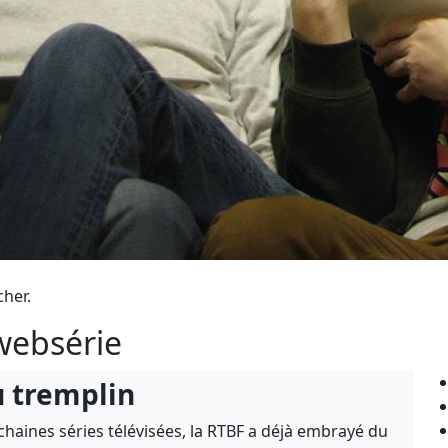
cher.
 websérie
u tremplin
chaines séries télévisées, la RTBF a déjà embrayé du