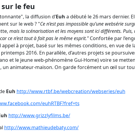
 sur le feu
onnante", la diffusion d’
Euh
a débuté le 26 mars dernier. E
ent sur le web ? "
Ce n’est pas impossible qu’une websérie surgi
tte,
mais la scénarisation et les moyens sont ici différents. Puis, 
ar ce n’est tout à fait pas le même esprit."
Confortée par l’eng
d appel à projet, basé sur les mêmes conditions, en vue de
printemps 2016. En parallèle, d’autres projets se poursui
ano et le jeune web-phénomène Gui-Home) voire se mettent
 un animateur-maison. On garde forcément un œil sur tout
 de
Euh
http://www.rtbf.be/webcreation/webseries/euh
www.facebook.com/euhRTBF?fref=ts
Euh
http://www.grizzlyfilms.be/
al
http://www.mathieudebaty.com/