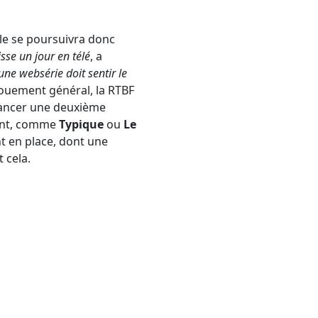
lle se poursuivra donc
sse un jour en télé
, a
une websérie doit sentir le
ouement général, la RTBF
 lancer une deuxième
vent, comme
Typique
ou
Le
 en place, dont une
 cela.