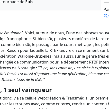
le tournage de
Euh
.
Pa
une émulation
". Voici, autour de nous, l’une des phrases sou
lge francophone. Si, bien sûr, plusieurs manières de faire 
comme bien sûr, le passage par le court-métrage -, les peti
liés. Raison pour laquelle la RTBF œuvre en ce moment sur l
édération Wallonie-Bruxelles) mais aussi, sur le genre très e
hargée de communication pour le département RTBF Interactiv
frères de Nostalgie :
"Il y a, sans conteste, une niche à exploite
Mais l’envie est aussi d’épauler une jeune génération, bien que cer
ailleurs issus de la télé. "
, 1 seul vainqueur
çait donc, via sa cellule Webcréation & Transmédia, un premie
otiver les troupes avec, comme critères, rendre un contenu 