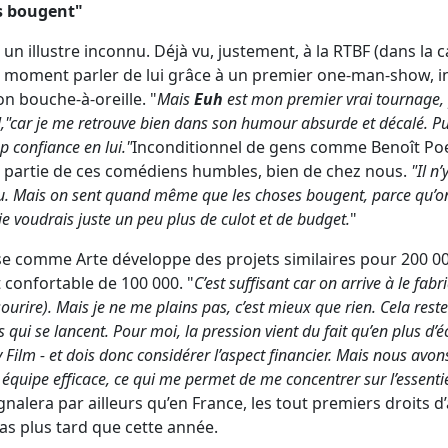
s bougent"
un illustre inconnu. Déjà vu, justement, à la RTBF (dans la 
r le moment parler de lui grâce à un premier one-man-show, i
bon bouche-à-oreille. "
Mais
Euh
est mon premier vrai tournage, p
il,"car je me retrouve bien dans son humour absurde et décalé. P
p confiance en lui."
Inconditionnel de gens comme Benoît Poe
it partie de ces comédiens humbles, bien de chez nous.
"Il n
u. Mais on sent quand même que les choses bougent, parce qu’o
je voudrais juste un peu plus de culot et de budget.
"
se comme Arte développe des projets similaires pour 200 0
 confortable de 100 000. "
C’est suffisant car on arrive à le fabr
ourire). Mais je ne me plains pas, c’est mieux que rien. Cela rest
qui se lancent. Pour moi, la pression vient du fait qu’en plus d’écr
y Film - et dois donc considérer l’aspect financier. Mais nous avo
équipe efficace, ce qui me permet de me concentrer sur l’essenti
nalera par ailleurs qu’en France, les tout premiers droits d
as plus tard que cette année.