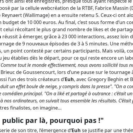
ers ont ainsi été enregistrés, presque tous ayant respecté l
osé par la cellule webcréation de la RTBF, Fabrice Massin 
e Reynaert (Wallimage) en a ensuite retenu 5. Ceux-ci ont alo
n budget de 10 000 euros. Au final, c’est sous forme d’un c
t celui récoltant le plus grand nombre de likes et de partag
h
réussit à émerger, grâce à 23 000 interactions, assez loin 
tournage de 9 nouveaux épisodes de 3 à 5 minutes. Une mét
, un point contesté par certains participants. Mais voilà, co
du jeu établies dès le départ, pour ce qui reste encore un lab
"
Comme tout le monde effectivement, nous avons sollicité tous n
t Brieuc de Goussencourt, lors d’une pause sur le tournage à 
ussi l’un des trois créateurs d’
Euh
, avec Gregory Beghin et 
roduit un effet boule de neige, y compris dans la presse". "On a c
 comédien principal. "On a liké et partagé à outrance : c’était un
à nos ordinateurs, on suivait tous ensemble les résultats. C’était
tres finalistes, on imagine…
 public par là, pourquoi pas !"
serie de son titre, l’émergence d
’Euh
se justifie par une thé