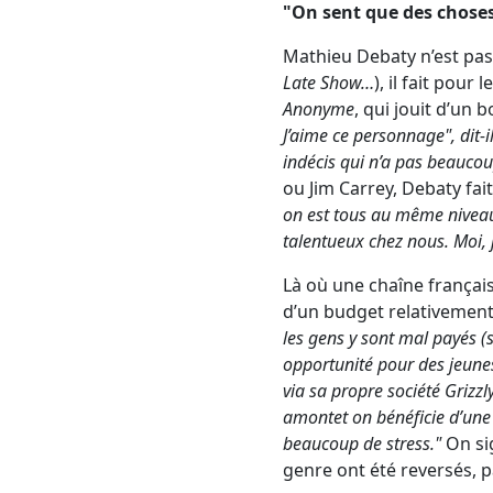
"On sent que des chose
Mathieu Debaty n’est pas 
Late Show…
), il fait pou
Anonyme
, qui jouit d’un 
J’aime ce personnage", dit-
indécis qui n’a pas beaucou
ou Jim Carrey, Debaty fa
on est tous au même nivea
talentueux chez nous. Moi, 
Là où une chaîne françai
d’un budget relativement
les gens y sont mal payés (s
opportunité pour des jeunes 
via sa propre société Grizzl
amontet on bénéficie d’une 
beaucoup de stress."
On sig
genre ont été reversés, p