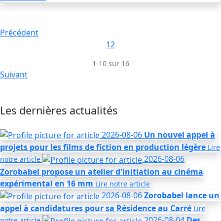
Précédent
1
2
1-10 sur 16
Suivant
Les dernières actualités
2026-08-06
Un nouvel appel à
projets pour les films de fiction en production légère
Lire
2026-08-06
notre
article
Zorobabel propose un atelier d'initiation au cinéma
expérimental en 16 mm
Lire notre
article
2026-08-06
Zorobabel lance un
appel à candidatures pour sa Résidence au Carré
Lire
2026-08-04
Des
notre
article