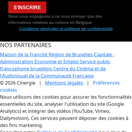
S'INSCRIRE
Nous nous engageons à ne vous envoyer que des
informations relatives au cinéma en Belgique.
Conditions générales et politique de confidentialité
NOS PARTENAIRES
Maison de la Francité
Région de Bruxelles-Capitale -
Administration Economie et Emploi
Service public
francophone bruxellois
Centre du Cinéma et de
l'Audiovisuel de la Communauté Française
© 2026 Cinergie |
Mentions légales
|
Préférences
cookies
Gestion des Cookies
Nous utilisons des cookies pour assurer les fonctionnalités
essentielles du site, analyser l'utilisation du site (Google
Analytics) et intégrer des vidéos (YouTube, Vimeo,
Dailymotion). Ces services peuvent déposer des cookies à
des fins marketing.