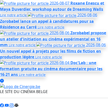
2026-08-07
Roxane Enescu et
Maya Duverdier, workshop autour de Dreaming Walls
2026-08-06
Lire notre
article
Zorobabel lance un appel à candidatures pour sa
Résidence au Carré
Lire notre
article
2026-08-06
Zorobabel propose
un atelier d'initiation au cinéma expérimental en 16
mm
2026-08-06
Lire notre
article
Un nouvel appel à projets pour les films de fiction en
production légère
Lire notre
article
2026-08-04
Doc'Lab : une
formation gratuite au cinéma documentaire pour les
16-21 ans
Lire notre
article
LE SITE DU CINÉMA BELGE